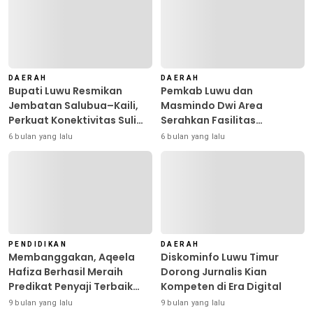
DAERAH
DAERAH
Bupati Luwu Resmikan
Pemkab Luwu dan
Jembatan Salubua–Kaili,
Masmindo Dwi Area
Perkuat Konektivitas Suli
Serahkan Fasilitas
Barat
Pengolahan Nilam: Perkuat
6 bulan yang lalu
6 bulan yang lalu
Usaha dan Peluang Kerja
Masyarakat
PENDIDIKAN
DAERAH
Membanggakan, Aqeela
Diskominfo Luwu Timur
Hafiza Berhasil Meraih
Dorong Jurnalis Kian
Predikat Penyaji Terbaik
Kompeten di Era Digital
pada Bina Talenta
9 bulan yang lalu
9 bulan yang lalu