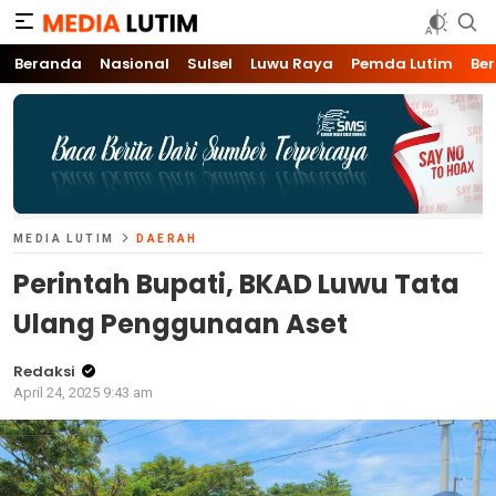
Media Lutim
Info untuk Lutim
Beranda
Nasional
Sulsel
Luwu Raya
Pemda Lutim
Ber
MEDIA LUTIM
DAERAH
Perintah Bupati, BKAD Luwu Tata
Ulang Penggunaan Aset
Redaksi
April 24, 2025 9:43 am