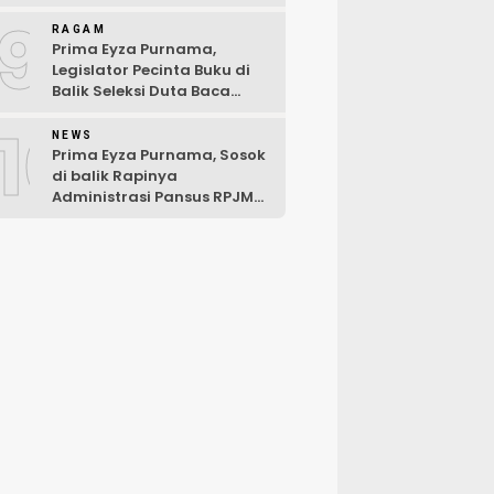
Hari Pertama Musibah
9
RAGAM
Prima Eyza Purnama,
Legislator Pecinta Buku di
Balik Seleksi Duta Baca
Kabupaten Luwu Timur 2025
10
NEWS
Prima Eyza Purnama, Sosok
di balik Rapinya
Administrasi Pansus RPJMD
Luwu Timur