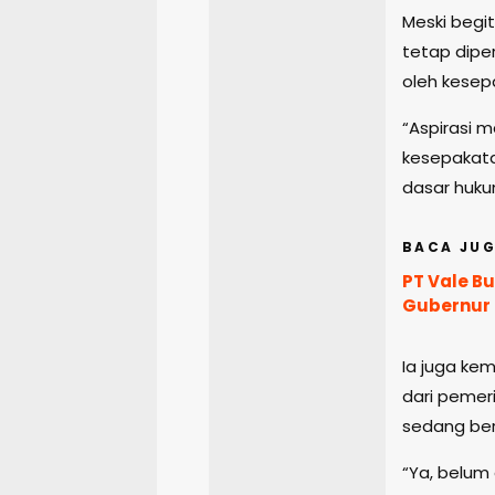
Meski begi
tetap diper
oleh kesep
“Aspirasi 
kesepakata
dasar hukum
BACA JUG
PT Vale B
Gubernur 
Ia juga ke
dari pemer
sedang ber
“Ya, belum 