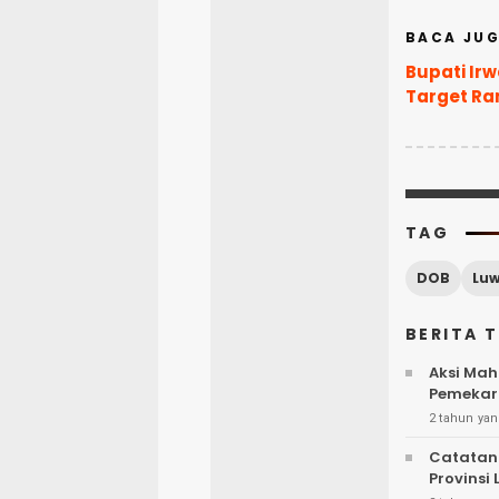
BACA JUG
Bupati Ir
Target R
TAG
DOB
Luw
BERITA 
Aksi Mah
Pemekar
2 tahun yan
Catatan 
Provinsi