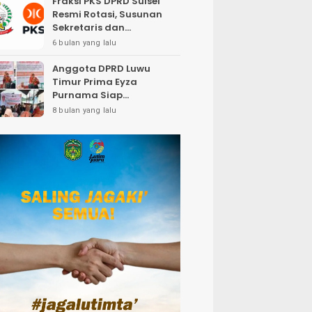
Fraksi PKS DPRD Sulsel
Resmi Rotasi, Susunan
Sekretaris dan
Bendahara Bergeser
6 bulan yang lalu
Anggota DPRD Luwu
Timur Prima Eyza
Purnama Siap
Perjuangkan Insentif
8 bulan yang lalu
Petugas Pemakaman