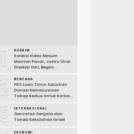
1
HUKRIM
Koleksi Video Mesum
Mantan Pacar, Justru Viral
Disebar Istri, Begini
Kronologi Lengkap
2
BENCANA
PKS Luwu Timur Salurkan
Donasi Kemanusiaan
Tahap Kedua Untuk Korban
Kebakaran Sorowako
3
INTERNASIONAL
Gencatan Senjata dan
Tanda Kekalahan Israel
EKONOMI