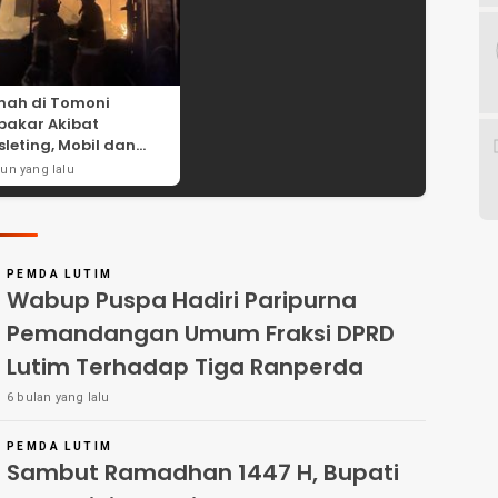
ah di Tomoni
bakar Akibat
sleting, Mobil dan
or Ikut Hangus
hun yang lalu
PEMDA LUTIM
Wabup Puspa Hadiri Paripurna
Pemandangan Umum Fraksi DPRD
Lutim Terhadap Tiga Ranperda
6 bulan yang lalu
PEMDA LUTIM
Sambut Ramadhan 1447 H, Bupati