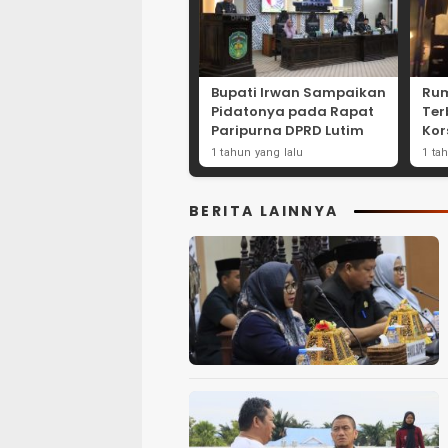
Bupati Irwan Sampaikan
Rum
Pidatonya pada Rapat
Ter
Paripurna DPRD Lutim
Kor
Mot
1 tahun yang lalu
1 ta
BERITA LAINNYA