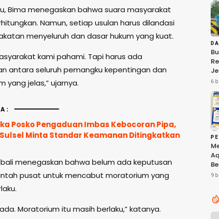
tu, Bima menegaskan bahwa suara masyarakat
hitungkan. Namun, setiap usulan harus dilandasi
akatan menyeluruh dan dasar hukum yang kuat.
D
Bu
masyarakat kami pahami. Tapi harus ada
R
n antara seluruh pemangku kepentingan dan
J
Sa
 yang jelas,” ujarnya.
6 b
Pe
Ko
Ba
A:
uka Posko Pengaduan Imbas Kebocoran Pipa,
Sulsel Minta Standar Keamanan Ditingkatkan
PE
M
Aq
mbali menegaskan bahwa belum ada keputusan
Be
Pr
intah pusat untuk mencabut moratorium yang
9 b
Te
laku.
Ta
di
ada. Moratorium itu masih berlaku,” katanya.