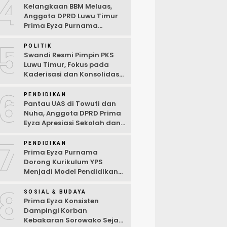
4
Kelangkaan BBM Meluas,
Anggota DPRD Luwu Timur
Prima Eyza Purnama
Serukan Solusi Cepat dan
5
Terbuka
POLITIK
Swandi Resmi Pimpin PKS
Luwu Timur, Fokus pada
Kaderisasi dan Konsolidasi
Partai
6
PENDIDIKAN
Pantau UAS di Towuti dan
Nuha, Anggota DPRD Prima
Eyza Apresiasi Sekolah dan
Dorong Penguatan Sarana
7
Digital
PENDIDIKAN
Prima Eyza Purnama
Dorong Kurikulum YPS
Menjadi Model Pendidikan
di Luwu Timur
8
SOSIAL & BUDAYA
Prima Eyza Konsisten
Dampingi Korban
Kebakaran Sorowako Sejak