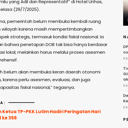
ilu yang Adil dan Representatif” di Hotel Unhas,
Selasa (29/7/2025).
ima, pemerintah belum membuka kembali ruang
 wilayah karena masih mempertimbangkan
pek strategis, termasuk kondisi fiskal nasional. Ia
N
n bahwa penetapan DOB tak bisa hanya berdasar
DP
asi lokal, melainkan harus melalui proses asesmen
cu
6 b
ehensif.
Ti
ah belum akan membuka keran daerah otonomi
Gi
ak
, karena perlu asesmen, evaluasi, dan juga
6 b
apasitas fiskal nasional,” tegasnya.
De
Ke
A:
6 b
 Ketua TP-PKK Lutim Hadiri Peringatan Hari
l ke 356
P