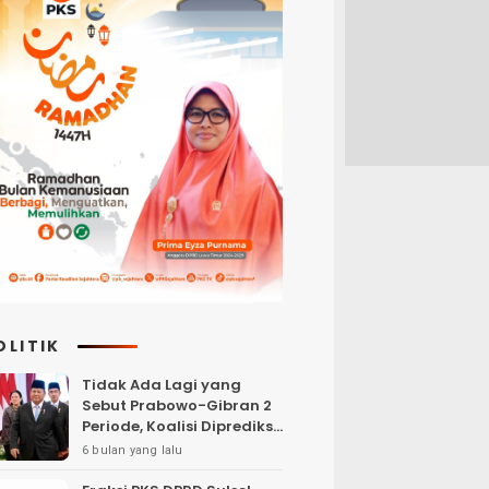
OLITIK
Tidak Ada Lagi yang
Sebut Prabowo-Gibran 2
Periode, Koalisi Diprediksi
akan Berebut Kursi
6 bulan yang lalu
Cawapres di 2029