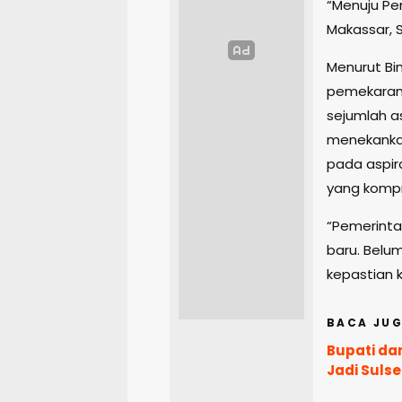
“Menuju Pem
Makassar, 
Menurut B
pemekaran
sejumlah as
menekanka
pada aspir
yang kompr
“Pemerint
baru. Belum
kepastian k
BACA JUG
Bupati dan
Jadi Sulse