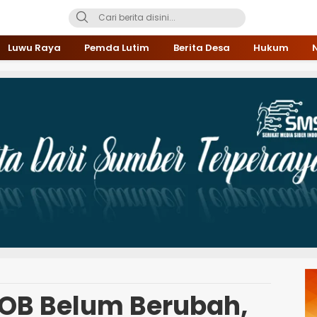
Luwu Raya
Pemda Lutim
Berita Desa
Hukum
DOB Belum Berubah,