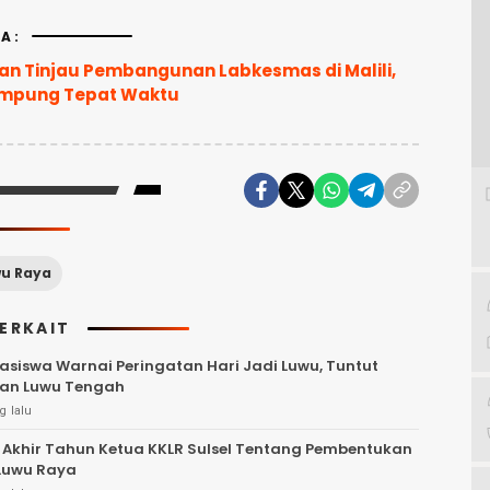
A:
wan Tinjau Pembangunan Labkesmas di Malili,
ampung Tepat Waktu
u Raya
TERKAIT
asiswa Warnai Peringatan Hari Jadi Luwu, Tuntut
an Luwu Tengah
g lalu
Akhir Tahun Ketua KKLR Sulsel Tentang Pembentukan
 Luwu Raya