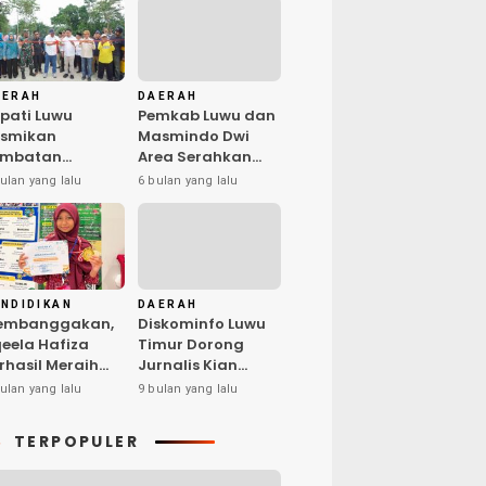
AERAH
DAERAH
pati Luwu
Pemkab Luwu dan
esmikan
Masmindo Dwi
embatan
Area Serahkan
lubua–Kaili,
Fasilitas
ulan yang lalu
6 bulan yang lalu
rkuat
Pengolahan
nektivitas Suli
Nilam: Perkuat
rat
Usaha dan
Peluang Kerja
Masyarakat
NDIDIKAN
DAERAH
embanggakan,
Diskominfo Luwu
eela Hafiza
Timur Dorong
rhasil Meraih
Jurnalis Kian
edikat Penyaji
Kompeten di Era
ulan yang lalu
9 bulan yang lalu
rbaik pada Bina
Digital
lenta Indonesia
TERPOPULER
 Surabaya