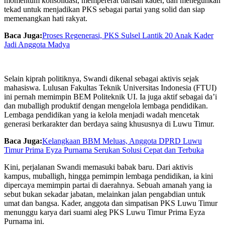
momentum konsolidasi, mempererat barisan kader, dan meneguhkan
tekad untuk menjadikan PKS sebagai partai yang solid dan siap
memenangkan hati rakyat.
Baca Juga:
Proses Regenerasi, PKS Sulsel Lantik 20 Anak Kader
Jadi Anggota Madya
Selain kiprah politiknya, Swandi dikenal sebagai aktivis sejak
mahasiswa. Lulusan Fakultas Teknik Universitas Indonesia (FTUI)
ini pernah memimpin BEM Politeknik UI. Ia juga aktif sebagai da’i
dan muballigh produktif dengan mengelola lembaga pendidikan.
Lembaga pendidikan yang ia kelola menjadi wadah mencetak
generasi berkarakter dan berdaya saing khususnya di Luwu Timur.
Baca Juga:
Kelangkaan BBM Meluas, Anggota DPRD Luwu
Timur Prima Eyza Purnama Serukan Solusi Cepat dan Terbuka
Kini, perjalanan Swandi memasuki babak baru. Dari aktivis
kampus, muballigh, hingga pemimpin lembaga pendidikan, ia kini
dipercaya memimpin partai di daerahnya. Sebuah amanah yang ia
sebut bukan sekadar jabatan, melainkan jalan pengabdian untuk
umat dan bangsa. Kader, anggota dan simpatisan PKS Luwu Timur
menunggu karya dari suami aleg PKS Luwu Timur Prima Eyza
Purnama ini.