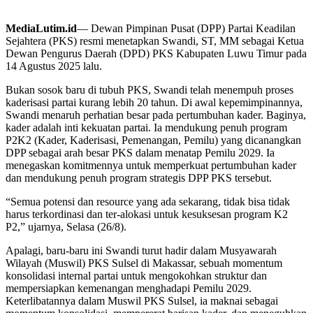
MediaLutim.id
— Dewan Pimpinan Pusat (DPP) Partai Keadilan
Sejahtera (PKS) resmi menetapkan Swandi, ST, MM sebagai Ketua
Dewan Pengurus Daerah (DPD) PKS Kabupaten Luwu Timur pada
14 Agustus 2025 lalu.
Bukan sosok baru di tubuh PKS, Swandi telah menempuh proses
kaderisasi partai kurang lebih 20 tahun. Di awal kepemimpinannya,
Swandi menaruh perhatian besar pada pertumbuhan kader. Baginya,
kader adalah inti kekuatan partai. Ia mendukung penuh program
P2K2 (Kader, Kaderisasi, Pemenangan, Pemilu) yang dicanangkan
DPP sebagai arah besar PKS dalam menatap Pemilu 2029. Ia
menegaskan komitmennya untuk memperkuat pertumbuhan kader
dan mendukung penuh program strategis DPP PKS tersebut.
“Semua potensi dan resource yang ada sekarang, tidak bisa tidak
harus terkordinasi dan ter-alokasi untuk kesuksesan program K2
P2,” ujarnya, Selasa (26/8).
Apalagi, baru-baru ini Swandi turut hadir dalam Musyawarah
Wilayah (Muswil) PKS Sulsel di Makassar, sebuah momentum
konsolidasi internal partai untuk mengokohkan struktur dan
mempersiapkan kemenangan menghadapi Pemilu 2029.
Keterlibatannya dalam Muswil PKS Sulsel, ia maknai sebagai