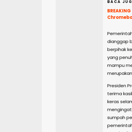
BACA JUG
BREAKING 
Chromeboo
Pemerintah
dianggap b
berpihak ke
yang penuh
mampu menj
merupakan b
Presiden 
terima kasi
keras sela
mengingatk
sumpah pen
pemerintah