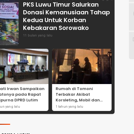
PKS Luwu Timur Salurkan
Donasi Kemanusiaan Tahap
Kedua Untuk Korban
Kebakaran Sorowako
11 bulan yang lalu
ati Irwan Sampaikan
Rumah di Tomoni
atonya pada Rapat
Terbakar Akibat
ipurna DPRD Lutim
Korsleting, Mobil dan
Motor Ikut Hangus
hun yang lalu
1 tahun yang lalu