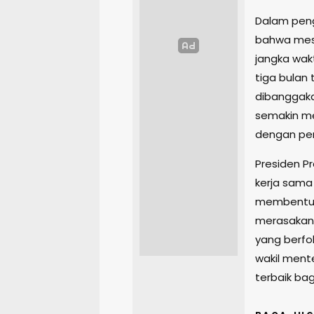
Dalam pen
bahwa mesk
jangka wak
tiga bulan
dibanggaka
semakin me
dengan pen
Presiden 
kerja sama
membentuk i
merasakan 
yang berfo
wakil ment
terbaik bag