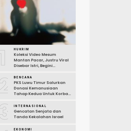
1
HUKRIM
Koleksi Video Mesum
Mantan Pacar, Justru Viral
Disebar Istri, Begini
Kronologi Lengkap
2
BENCANA
PKS Luwu Timur Salurkan
Donasi Kemanusiaan
Tahap Kedua Untuk Korban
Kebakaran Sorowako
3
INTERNASIONAL
Gencatan Senjata dan
Tanda Kekalahan Israel
EKONOMI