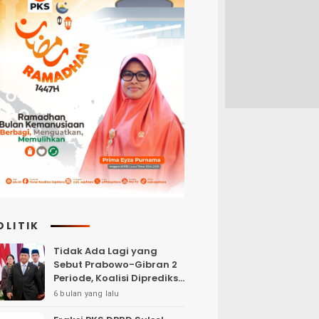
OLITIK
Tidak Ada Lagi yang
Sebut Prabowo-Gibran 2
Periode, Koalisi Diprediksi
akan Berebut Kursi
6 bulan yang lalu
Cawapres di 2029