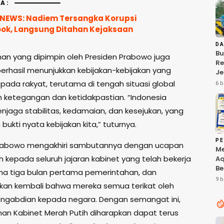
A:
NEWS: Nadiem Tersangka Korupsi
k, Langsung Ditahan Kejaksaan
D
Bu
an yang dipimpin oleh Presiden Prabowo juga
R
erhasil menunjukkan kebijakan-kebijakan yang
J
Sa
pada rakyat, terutama di tengah situasi global
6 b
Pe
 ketegangan dan ketidakpastian. “Indonesia
Ko
Ba
aga stabilitas, kedamaian, dan kesejukan, yang
ukti nyata kebijakan kita,” tuturnya.
PE
Prabowo mengakhiri sambutannya dengan ucapan
M
h kepada seluruh jajaran kabinet yang telah bekerja
Aq
Be
ma tiga bulan pertama pemerintahan, dan
Pr
9 b
an kembali bahwa mereka semua terikat oleh
Te
Ta
gabdian kepada negara. Dengan semangat ini,
di
an Kabinet Merah Putih diharapkan dapat terus