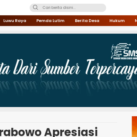
Luwu Raya
Pemda Lutim
Berita Desa
Hukum
Prabowo Apresiasi