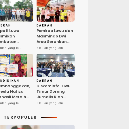
AERAH
DAERAH
pati Luwu
Pemkab Luwu dan
esmikan
Masmindo Dwi
embatan
Area Serahkan
lubua–Kaili,
Fasilitas
ulan yang lalu
6 bulan yang lalu
rkuat
Pengolahan
nektivitas Suli
Nilam: Perkuat
rat
Usaha dan
Peluang Kerja
Masyarakat
NDIDIKAN
DAERAH
embanggakan,
Diskominfo Luwu
eela Hafiza
Timur Dorong
rhasil Meraih
Jurnalis Kian
edikat Penyaji
Kompeten di Era
ulan yang lalu
9 bulan yang lalu
rbaik pada Bina
Digital
lenta Indonesia
TERPOPULER
 Surabaya