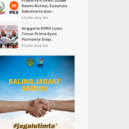
Fraksi PKS DPRD Sulsel
Resmi Rotasi, Susunan
Sekretaris dan
Bendahara Bergeser
6 bulan yang lalu
Anggota DPRD Luwu
Timur Prima Eyza
Purnama Siap
Perjuangkan Insentif
8 bulan yang lalu
Petugas Pemakaman