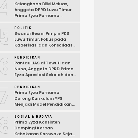
4
Kelangkaan BBM Meluas,
Anggota DPRD Luwu Timur
Prima Eyza Purnama
Serukan Solusi Cepat dan
5
Terbuka
POLITIK
Swandi Resmi Pimpin PKS
Luwu Timur, Fokus pada
Kaderisasi dan Konsolidasi
Partai
6
PENDIDIKAN
Pantau UAS di Towuti dan
Nuha, Anggota DPRD Prima
Eyza Apresiasi Sekolah dan
Dorong Penguatan Sarana
7
Digital
PENDIDIKAN
Prima Eyza Purnama
Dorong Kurikulum YPS
Menjadi Model Pendidikan
di Luwu Timur
8
SOSIAL & BUDAYA
Prima Eyza Konsisten
Dampingi Korban
Kebakaran Sorowako Sejak