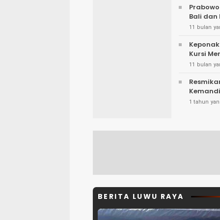
Prabowo
Bali dan
11 bulan ya
Keponak
Kursi Me
11 bulan ya
Resmikan
Kemandi
1 tahun yan
BERITA LUWU RAYA