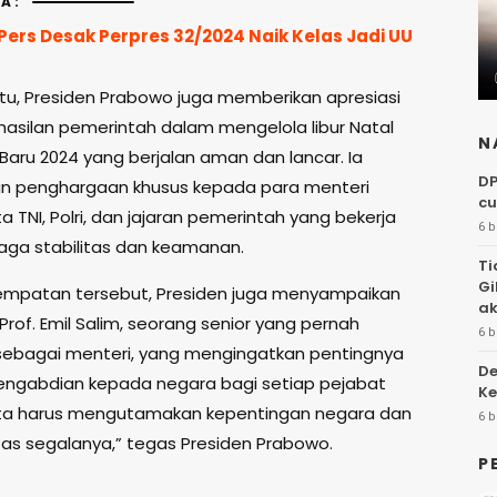
A:
Pers Desak Perpres 32/2024 Naik Kelas Jadi UU
itu, Presiden Prabowo juga memberikan apresiasi
hasilan pemerintah dalam mengelola libur Natal
N
Baru 2024 yang berjalan aman dan lancar. Ia
DP
n penghargaan khusus kepada para menteri
cu
rta TNI, Polri, dan jajaran pemerintah yang bekerja
6 b
aga stabilitas dan keamanan.
Ti
Gi
mpatan tersebut, Presiden juga menyampaikan
ak
Prof. Emil Salim, seorang senior yang pernah
6 b
ebagai menteri, yang mengingatkan pentingnya
De
pengabdian kepada negara bagi setiap pejabat
Ke
ita harus mengutamakan kepentingan negara dan
6 b
atas segalanya,” tegas Presiden Prabowo.
P