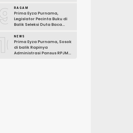
Hari Pertama Musibah
9
RAGAM
Prima Eyza Purnama,
Legislator Pecinta Buku di
Balik Seleksi Duta Baca
Kabupaten Luwu Timur 2025
10
NEWS
Prima Eyza Purnama, Sosok
di balik Rapinya
Administrasi Pansus RPJMD
Luwu Timur