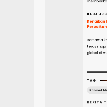
memberikan
BACA JUG
Kenaikan I
Perbaikan
Bersama kab
terus maj
global di 
TAG
BERITA 