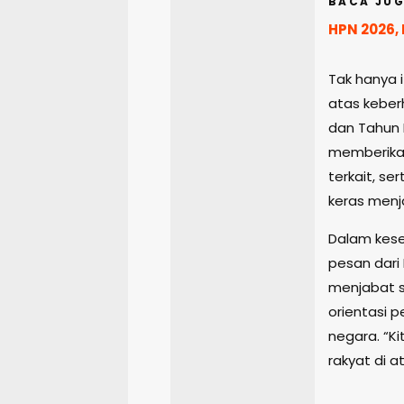
BACA JUG
HPN 2026, 
Tak hanya 
atas keber
dan Tahun 
memberika
terkait, se
keras menj
Dalam kese
pesan dari 
menjabat s
orientasi 
negara. “K
rakyat di 