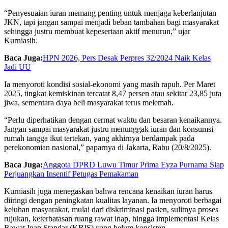
“Penyesuaian iuran memang penting untuk menjaga keberlanjutan
JKN, tapi jangan sampai menjadi beban tambahan bagi masyarakat
sehingga justru membuat kepesertaan aktif menurun,” ujar
Kurniasih.
Baca Juga:
HPN 2026, Pers Desak Perpres 32/2024 Naik Kelas
Jadi UU
Ia menyoroti kondisi sosial-ekonomi yang masih rapuh. Per Maret
2025, tingkat kemiskinan tercatat 8,47 persen atau sekitar 23,85 juta
jiwa, sementara daya beli masyarakat terus melemah.
“Perlu diperhatikan dengan cermat waktu dan besaran kenaikannya.
Jangan sampai masyarakat justru menunggak iuran dan konsumsi
rumah tangga ikut tertekan, yang akhirnya berdampak pada
perekonomian nasional,” paparnya di Jakarta, Rabu (20/8/2025).
Baca Juga:
Anggota DPRD Luwu Timur Prima Eyza Purnama Siap
Perjuangkan Insentif Petugas Pemakaman
Kurniasih juga menegaskan bahwa rencana kenaikan iuran harus
diiringi dengan peningkatan kualitas layanan. Ia menyoroti berbagai
keluhan masyarakat, mulai dari diskriminasi pasien, sulitnya proses
rujukan, keterbatasan ruang rawat inap, hingga implementasi Kelas
Rawat Inap Standar (KRIS) yang belum konsisten.