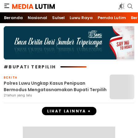
Media Lutim
Info untuk Lutim
Beranda
Nasional
Sulsel
Luwu Raya
Pemda Lutim
Ber
#BUPATI TERPILIH
BERITA
Polres Luwu Ungkap Kasus Penipuan
Bermodus Mengatasnamakan Bupati Terpilih
2 tahun yang lalu
LIHAT LAINNYA +