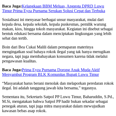
Baca Juga:
Kelangkaan BBM Meluas, Anggota DPRD Luwu
Timur Prima Eyza Purnama Serukan Solusi Cepat dan Terbuka
Sosialisasi ini menyasar berbagai unsur masyarakat, mulai dari
kepala desa, kepala sekolah, kepala puskesmas, pemilik warung
makan, kios, hingga tokoh masyarakat. Kegiatan ini disebut sebagai
bentuk edukasi bersama dalam menciptakan lingkungan yang lebih
sehat dan tertib.
Boin dari Bea Cukai Malili dalam pemaparan materinya
mengingatkan soal bahaya rokok ilegal yang tak hanya merugikan
negara, tapi juga membahayakan konsumen karena tidak melalui
pengawasan kualitas.
Baca Juga:
Prima Eyza Purnama Dorong Anak Muda Aktif
Menyambut Program BLK Komunitas Bupati Luwu Timur
“Masyarakat harus berani menolak dan melaporkan peredaran rokok
ilegal. Ini adalah tanggung jawab kita bersama,” tegasnya.
Sementara itu, Sekretaris Satpol PP Luwu Timur, Baharuddin, S.Pd.,
M.Si, mengatakan bahwa Satpol PP hadir bukan sekadar sebagai
penegak aturan, tapi juga mitra masyarakat dalam mewujudkan
kawasan bebas asap rokok.