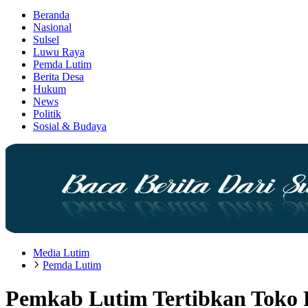
Beranda
Nasional
Sulsel
Luwu Raya
Pemda Lutim
Berita Desa
Hukum
News
Politik
Sosial & Budaya
Media Lutim
Pemda Lutim
Pemkab Lutim Tertibkan Toko 