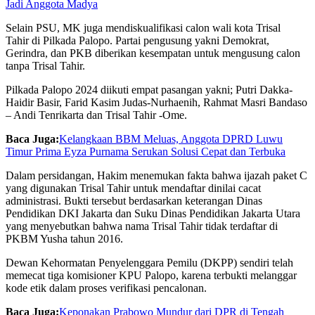
Jadi Anggota Madya
Selain PSU, MK juga mendiskualifikasi calon wali kota Trisal
Tahir di Pilkada Palopo. Partai pengusung yakni Demokrat,
Gerindra, dan PKB diberikan kesempatan untuk mengusung calon
tanpa Trisal Tahir.
Pilkada Palopo 2024 diikuti empat pasangan yakni; Putri Dakka-
Haidir Basir, Farid Kasim Judas-Nurhaenih, Rahmat Masri Bandaso
– Andi Tenrikarta dan Trisal Tahir -Ome.
Baca Juga:
Kelangkaan BBM Meluas, Anggota DPRD Luwu
Timur Prima Eyza Purnama Serukan Solusi Cepat dan Terbuka
Dalam persidangan, Hakim menemukan fakta bahwa ijazah paket C
yang digunakan Trisal Tahir untuk mendaftar dinilai cacat
administrasi. Bukti tersebut berdasarkan keterangan Dinas
Pendidikan DKI Jakarta dan Suku Dinas Pendidikan Jakarta Utara
yang menyebutkan bahwa nama Trisal Tahir tidak terdaftar di
PKBM Yusha tahun 2016.
Dewan Kehormatan Penyelenggara Pemilu (DKPP) sendiri telah
memecat tiga komisioner KPU Palopo, karena terbukti melanggar
kode etik dalam proses verifikasi pencalonan.
Baca Juga:
Keponakan Prabowo Mundur dari DPR di Tengah