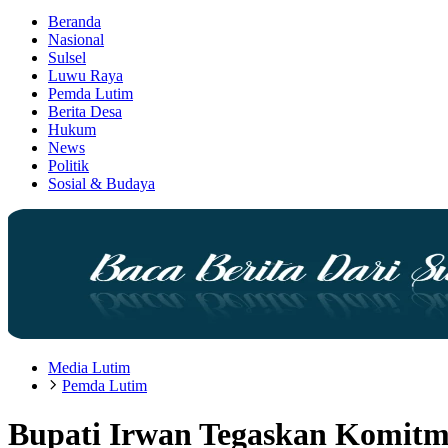
Beranda
Nasional
Sulsel
Luwu Raya
Pemda Lutim
Berita Desa
Hukum
News
Politik
Sosial & Budaya
Media Lutim
Pemda Lutim
Bupati Irwan Tegaskan Komitm