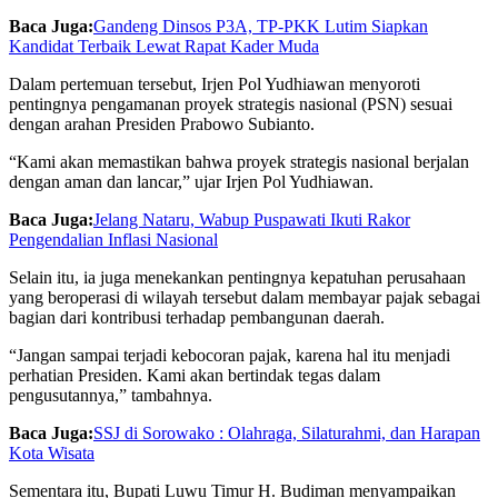
Baca Juga:
Gandeng Dinsos P3A, TP-PKK Lutim Siapkan
Kandidat Terbaik Lewat Rapat Kader Muda
Dalam pertemuan tersebut, Irjen Pol Yudhiawan menyoroti
pentingnya pengamanan proyek strategis nasional (PSN) sesuai
dengan arahan Presiden Prabowo Subianto.
“Kami akan memastikan bahwa proyek strategis nasional berjalan
dengan aman dan lancar,” ujar Irjen Pol Yudhiawan.
Baca Juga:
Jelang Nataru, Wabup Puspawati Ikuti Rakor
Pengendalian Inflasi Nasional
Selain itu, ia juga menekankan pentingnya kepatuhan perusahaan
yang beroperasi di wilayah tersebut dalam membayar pajak sebagai
bagian dari kontribusi terhadap pembangunan daerah.
“Jangan sampai terjadi kebocoran pajak, karena hal itu menjadi
perhatian Presiden. Kami akan bertindak tegas dalam
pengusutannya,” tambahnya.
Baca Juga:
SSJ di Sorowako : Olahraga, Silaturahmi, dan Harapan
Kota Wisata
Sementara itu, Bupati Luwu Timur H. Budiman menyampaikan