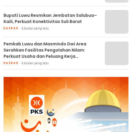
Bupati Luwu Resmikan Jembatan Salubua–
Kaili, Perkuat Konektivitas Suli Barat
6 bulan yang lalu
DAERAH
Pemkab Luwu dan Masmindo Dwi Area
Serahkan Fasilitas Pengolahan Nilam:
Perkuat Usaha dan Peluang Kerja
Masyarakat
6 bulan yang lalu
DAERAH