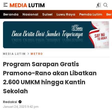
Media Lutim
Info untuk Lutim
Beranda
Nasional
Sulsel
Luwu Raya
Pemda Lutim
Ber
MEDIA LUTIM
METRO
Program Sarapan Gratis
Pramono-Rano akan Libatkan
2.600 UMKM hingga Kantin
Sekolah
Redaksi
Januari 24, 2025 9:42 pm