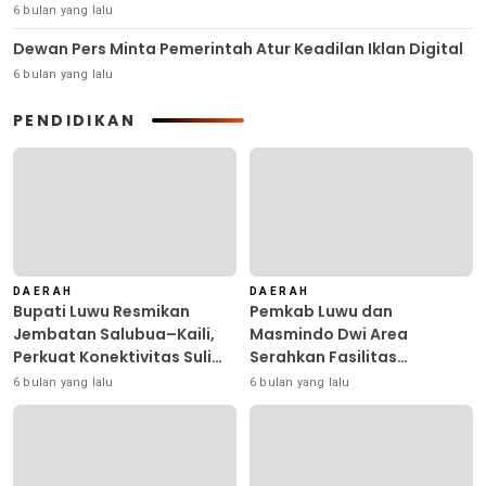
6 bulan yang lalu
Dewan Pers Minta Pemerintah Atur Keadilan Iklan Digital
6 bulan yang lalu
PENDIDIKAN
DAERAH
DAERAH
Bupati Luwu Resmikan
Pemkab Luwu dan
Jembatan Salubua–Kaili,
Masmindo Dwi Area
Perkuat Konektivitas Suli
Serahkan Fasilitas
Barat
Pengolahan Nilam: Perkuat
6 bulan yang lalu
6 bulan yang lalu
Usaha dan Peluang Kerja
Masyarakat