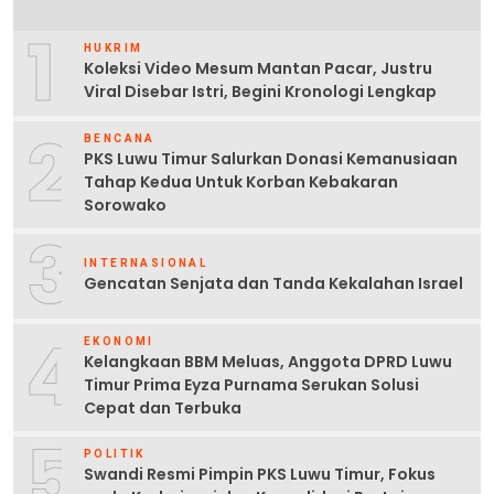
1
HUKRIM
Koleksi Video Mesum Mantan Pacar, Justru
Viral Disebar Istri, Begini Kronologi Lengkap
2
BENCANA
PKS Luwu Timur Salurkan Donasi Kemanusiaan
Tahap Kedua Untuk Korban Kebakaran
Sorowako
3
INTERNASIONAL
Gencatan Senjata dan Tanda Kekalahan Israel
4
EKONOMI
Kelangkaan BBM Meluas, Anggota DPRD Luwu
Timur Prima Eyza Purnama Serukan Solusi
Cepat dan Terbuka
5
POLITIK
Swandi Resmi Pimpin PKS Luwu Timur, Fokus