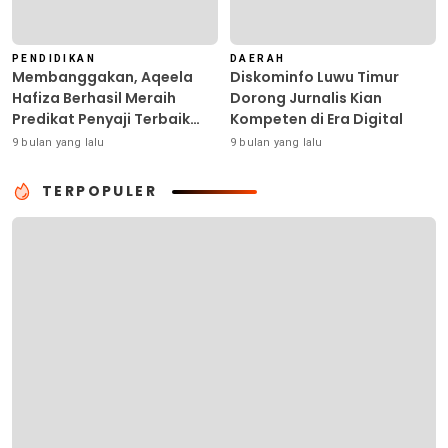
PENDIDIKAN
DAERAH
Membanggakan, Aqeela
Diskominfo Luwu Timur
Hafiza Berhasil Meraih
Dorong Jurnalis Kian
Predikat Penyaji Terbaik
Kompeten di Era Digital
pada Bina Talenta
9 bulan yang lalu
9 bulan yang lalu
Indonesia di Surabaya
TERPOPULER