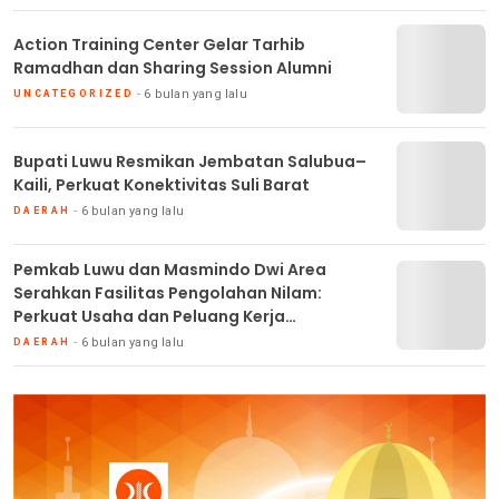
Action Training Center Gelar Tarhib
Ramadhan dan Sharing Session Alumni
6 bulan yang lalu
UNCATEGORIZED
Bupati Luwu Resmikan Jembatan Salubua–
Kaili, Perkuat Konektivitas Suli Barat
6 bulan yang lalu
DAERAH
Pemkab Luwu dan Masmindo Dwi Area
Serahkan Fasilitas Pengolahan Nilam:
Perkuat Usaha dan Peluang Kerja
Masyarakat
6 bulan yang lalu
DAERAH