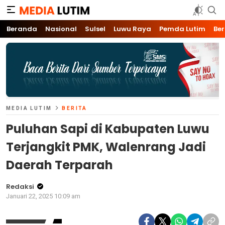
Media Lutim
Info untuk Lutim
Beranda
Nasional
Sulsel
Luwu Raya
Pemda Lutim
Ber
MEDIA LUTIM
BERITA
Puluhan Sapi di Kabupaten Luwu
Terjangkit PMK, Walenrang Jadi
Daerah Terparah
Redaksi
Januari 22, 2025 10:09 am