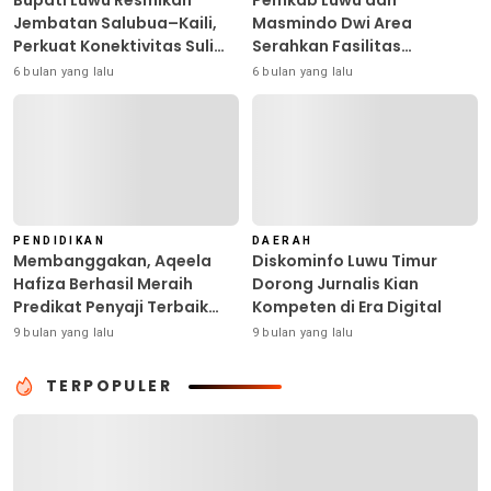
Bupati Luwu Resmikan
Pemkab Luwu dan
Jembatan Salubua–Kaili,
Masmindo Dwi Area
Perkuat Konektivitas Suli
Serahkan Fasilitas
Barat
Pengolahan Nilam: Perkuat
6 bulan yang lalu
6 bulan yang lalu
Usaha dan Peluang Kerja
Masyarakat
PENDIDIKAN
DAERAH
Membanggakan, Aqeela
Diskominfo Luwu Timur
Hafiza Berhasil Meraih
Dorong Jurnalis Kian
Predikat Penyaji Terbaik
Kompeten di Era Digital
pada Bina Talenta
9 bulan yang lalu
9 bulan yang lalu
Indonesia di Surabaya
TERPOPULER