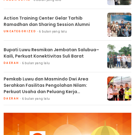
Action Training Center Gelar Tarhib
Ramadhan dan Sharing Session Alumni
6 bulan yang lalu
UNCATEGORIZED
Bupati Luwu Resmikan Jembatan Salubua–
Kaili, Perkuat Konektivitas Suli Barat
6 bulan yang lalu
DAERAH
Pemkab Luwu dan Masmindo Dwi Area
Serahkan Fasilitas Pengolahan Nilam:
Perkuat Usaha dan Peluang Kerja
Masyarakat
6 bulan yang lalu
DAERAH