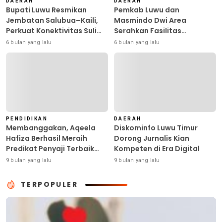
DAERAH
DAERAH
Bupati Luwu Resmikan
Pemkab Luwu dan
Jembatan Salubua–Kaili,
Masmindo Dwi Area
Perkuat Konektivitas Suli
Serahkan Fasilitas
Barat
Pengolahan Nilam: Perkuat
6 bulan yang lalu
6 bulan yang lalu
Usaha dan Peluang Kerja
Masyarakat
PENDIDIKAN
DAERAH
Membanggakan, Aqeela
Diskominfo Luwu Timur
Hafiza Berhasil Meraih
Dorong Jurnalis Kian
Predikat Penyaji Terbaik
Kompeten di Era Digital
pada Bina Talenta
9 bulan yang lalu
9 bulan yang lalu
Indonesia di Surabaya
TERPOPULER