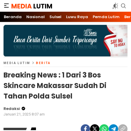
Media Lutim
Info untuk Lutim
Beranda
Nasional
Sulsel
Luwu Raya
Pemda Lutim
Ber
MEDIA LUTIM
BERITA
Breaking News : 1 Dari 3 Bos
Skincare Makassar Sudah Di
Tahan Polda Sulsel
Redaksi
Januari 21, 2025 8:07 am