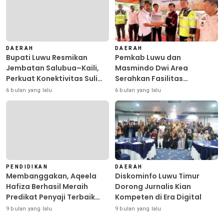
DAERAH
DAERAH
Bupati Luwu Resmikan
Pemkab Luwu dan
Jembatan Salubua–Kaili,
Masmindo Dwi Area
Perkuat Konektivitas Suli
Serahkan Fasilitas
Barat
Pengolahan Nilam: Perkuat
6 bulan yang lalu
6 bulan yang lalu
Usaha dan Peluang Kerja
Masyarakat
PENDIDIKAN
DAERAH
Membanggakan, Aqeela
Diskominfo Luwu Timur
Hafiza Berhasil Meraih
Dorong Jurnalis Kian
Predikat Penyaji Terbaik
Kompeten di Era Digital
pada Bina Talenta
9 bulan yang lalu
9 bulan yang lalu
Indonesia di Surabaya