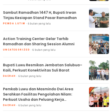
Sambut Ramadhan 1447 H, Bupati Irwan
Tinjau Kesiapan Stand Pasar Ramadhan
6 bulan yang lalu
PEMDA LUTIM
Action Training Center Gelar Tarhib
Ramadhan dan Sharing Session Alumni
6 bulan yang lalu
UNCATEGORIZED
Bupati Luwu Resmikan Jembatan Salubua–
Kaili, Perkuat Konektivitas Suli Barat
6 bulan yang lalu
DAERAH
Pemkab Luwu dan Masmindo Dwi Area
Serahkan Fasilitas Pengolahan Nilam:
Perkuat Usaha dan Peluang Kerja
Masyarakat
6 bulan yang lalu
DAERAH