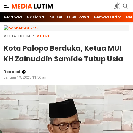
Media Lutim
Info untuk Lutim
Beranda
Nasional
Sulsel
Luwu Raya
Pemda Lutim
Ber
MEDIA LUTIM
METRO
Kota Palopo Berduka, Ketua MUI
KH Zainuddin Samide Tutup Usia
Redaksi
Januari 19, 2025 11:56 am