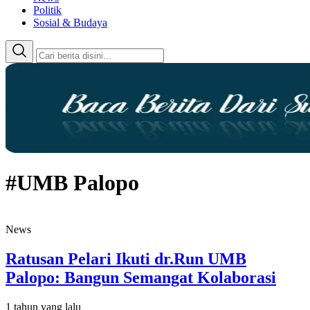
Politik
Sosial & Budaya
#UMB Palopo
News
Ratusan Pelari Ikuti dr.Run UMB
Palopo: Bangun Semangat Kolaborasi
1 tahun yang lalu