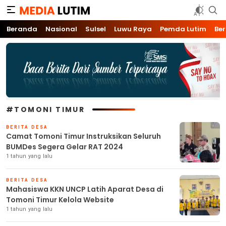
Media Lutim
Info untuk Lutim
Beranda
Nasional
Sulsel
Luwu Raya
Pemda Lutim
Ber
#TOMONI TIMUR
BERITA DESA
Camat Tomoni Timur Instruksikan Seluruh
BUMDes Segera Gelar RAT 2024
1 tahun yang lalu
BERITA DESA
Mahasiswa KKN UNCP Latih Aparat Desa di
Tomoni Timur Kelola Website
1 tahun yang lalu