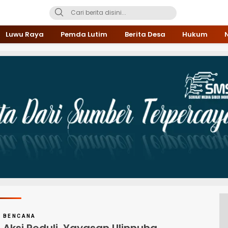
Luwu Raya
Pemda Lutim
Berita Desa
Hukum
BENCANA