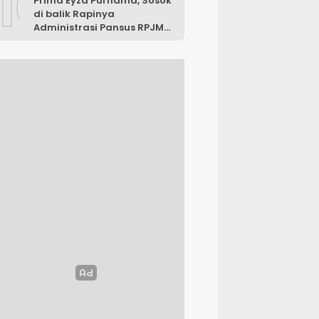
10
Prima Eyza Purnama, Sosok
di balik Rapinya
Administrasi Pansus RPJMD
Luwu Timur