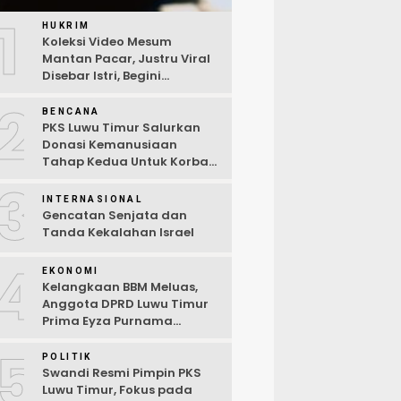
1
HUKRIM
Koleksi Video Mesum
Mantan Pacar, Justru Viral
Disebar Istri, Begini
Kronologi Lengkap
2
BENCANA
PKS Luwu Timur Salurkan
Donasi Kemanusiaan
Tahap Kedua Untuk Korban
Kebakaran Sorowako
3
INTERNASIONAL
Gencatan Senjata dan
Tanda Kekalahan Israel
4
EKONOMI
Kelangkaan BBM Meluas,
Anggota DPRD Luwu Timur
Prima Eyza Purnama
Serukan Solusi Cepat dan
5
Terbuka
POLITIK
Swandi Resmi Pimpin PKS
Luwu Timur, Fokus pada