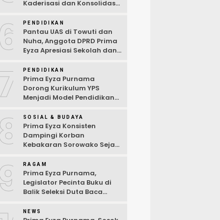
Kaderisasi dan Konsolidasi
Partai
6
PENDIDIKAN
Pantau UAS di Towuti dan
Nuha, Anggota DPRD Prima
Eyza Apresiasi Sekolah dan
Dorong Penguatan Sarana
7
Digital
PENDIDIKAN
Prima Eyza Purnama
Dorong Kurikulum YPS
Menjadi Model Pendidikan
di Luwu Timur
8
SOSIAL & BUDAYA
Prima Eyza Konsisten
Dampingi Korban
Kebakaran Sorowako Sejak
Hari Pertama Musibah
9
RAGAM
Prima Eyza Purnama,
Legislator Pecinta Buku di
Balik Seleksi Duta Baca
Kabupaten Luwu Timur 2025
NEWS