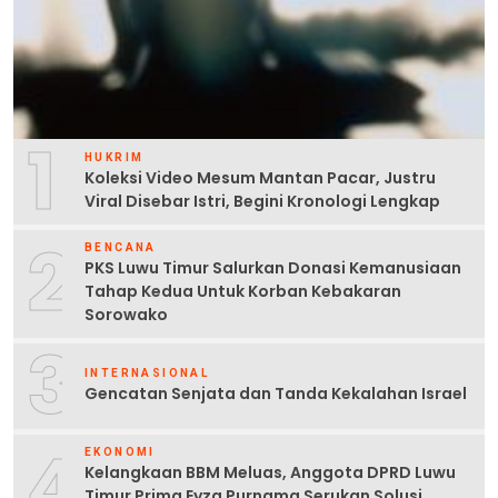
1
HUKRIM
Koleksi Video Mesum Mantan Pacar, Justru
Viral Disebar Istri, Begini Kronologi Lengkap
2
BENCANA
PKS Luwu Timur Salurkan Donasi Kemanusiaan
Tahap Kedua Untuk Korban Kebakaran
Sorowako
3
INTERNASIONAL
Gencatan Senjata dan Tanda Kekalahan Israel
4
EKONOMI
Kelangkaan BBM Meluas, Anggota DPRD Luwu
Timur Prima Eyza Purnama Serukan Solusi