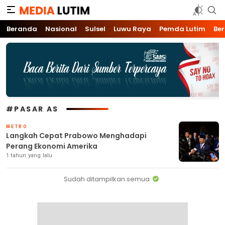
Media Lutim
Info untuk Lutim
Beranda
Nasional
Sulsel
Luwu Raya
Pemda Lutim
Ber
#PASAR AS
METRO
Langkah Cepat Prabowo Menghadapi
Perang Ekonomi Amerika
1 tahun yang lalu
Sudah ditampilkan semua