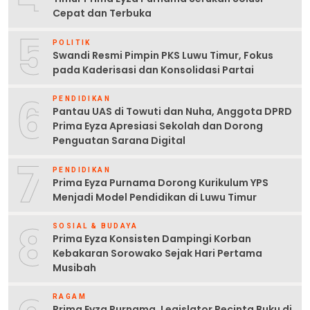
Cepat dan Terbuka
5
POLITIK
Swandi Resmi Pimpin PKS Luwu Timur, Fokus
pada Kaderisasi dan Konsolidasi Partai
6
PENDIDIKAN
Pantau UAS di Towuti dan Nuha, Anggota DPRD
Prima Eyza Apresiasi Sekolah dan Dorong
Penguatan Sarana Digital
7
PENDIDIKAN
Prima Eyza Purnama Dorong Kurikulum YPS
Menjadi Model Pendidikan di Luwu Timur
8
SOSIAL & BUDAYA
Prima Eyza Konsisten Dampingi Korban
Kebakaran Sorowako Sejak Hari Pertama
Musibah
RAGAM
Prima Eyza Purnama, Legislator Pecinta Buku di