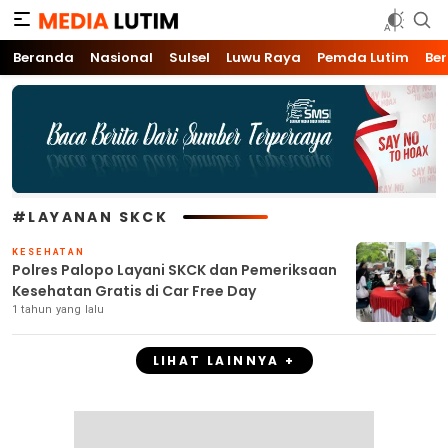
Media Lutim
Info untuk Lutim
Beranda
Nasional
Sulsel
Luwu Raya
Pemda Lutim
Ber
#LAYANAN SKCK
KESEHATAN
Polres Palopo Layani SKCK dan Pemeriksaan
Kesehatan Gratis di Car Free Day
1 tahun yang lalu
LIHAT LAINNYA +