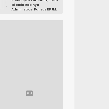
10
Prima Eyza Purnama, Sosok
di balik Rapinya
Administrasi Pansus RPJMD
Luwu Timur