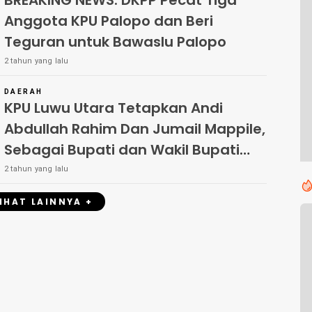
BREAKING NEWS: DKPP Pecat Tiga
Anggota KPU Palopo dan Beri
Teguran untuk Bawaslu Palopo
2 tahun yang lalu
DAERAH
KPU Luwu Utara Tetapkan Andi
Abdullah Rahim Dan Jumail Mappile,
Sebagai Bupati dan Wakil Bupati
Luwu Utara Terpilih 2024
2 tahun yang lalu
LIHAT LAINNYA +