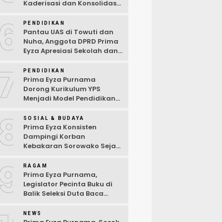
Kaderisasi dan Konsolidasi
Partai
6
PENDIDIKAN
Pantau UAS di Towuti dan
Nuha, Anggota DPRD Prima
Eyza Apresiasi Sekolah dan
Dorong Penguatan Sarana
7
Digital
PENDIDIKAN
Prima Eyza Purnama
Dorong Kurikulum YPS
Menjadi Model Pendidikan
di Luwu Timur
8
SOSIAL & BUDAYA
Prima Eyza Konsisten
Dampingi Korban
Kebakaran Sorowako Sejak
Hari Pertama Musibah
9
RAGAM
Prima Eyza Purnama,
Legislator Pecinta Buku di
Balik Seleksi Duta Baca
Kabupaten Luwu Timur 2025
NEWS