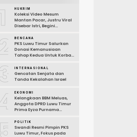
1
HUKRIM
Koleksi Video Mesum
Mantan Pacar, Justru Viral
Disebar Istri, Begini
Kronologi Lengkap
2
BENCANA
PKS Luwu Timur Salurkan
Donasi Kemanusiaan
Tahap Kedua Untuk Korban
Kebakaran Sorowako
3
INTERNASIONAL
Gencatan Senjata dan
Tanda Kekalahan Israel
4
EKONOMI
Kelangkaan BBM Meluas,
Anggota DPRD Luwu Timur
Prima Eyza Purnama
Serukan Solusi Cepat dan
5
Terbuka
POLITIK
Swandi Resmi Pimpin PKS
Luwu Timur, Fokus pada