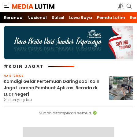
Media Lutim
Info untuk Lutim
Beranda
Nasional
Sulsel
Luwu Raya
Pemda Lutim
Ber
#KOIN JAGAT
NASIONAL
Komdigi Gelar Pertemuan Daring soal Koin
Jagat karena Pembuat Aplikasi Berada di
Luar Negeri
2 tahun yang lalu
Sudah ditampilkan semua