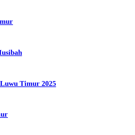
imur
Musibah
n Luwu Timur 2025
mur