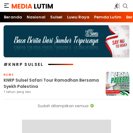
Media Lutim
Info untuk Lutim
Beranda
Nasional
Sulsel
Luwu Raya
Pemda Lutim
Ber
#KNRP SULSEL
NEWS
KNRP Sulsel Safari Tour Ramadhan Bersama
Syekh Palestina
1 tahun yang lalu
Sudah ditampilkan semua