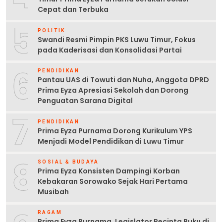
Cepat dan Terbuka
5
POLITIK
Swandi Resmi Pimpin PKS Luwu Timur, Fokus
pada Kaderisasi dan Konsolidasi Partai
6
PENDIDIKAN
Pantau UAS di Towuti dan Nuha, Anggota DPRD
Prima Eyza Apresiasi Sekolah dan Dorong
Penguatan Sarana Digital
7
PENDIDIKAN
Prima Eyza Purnama Dorong Kurikulum YPS
Menjadi Model Pendidikan di Luwu Timur
8
SOSIAL & BUDAYA
Prima Eyza Konsisten Dampingi Korban
Kebakaran Sorowako Sejak Hari Pertama
Musibah
RAGAM
Prima Eyza Purnama, Legislator Pecinta Buku di