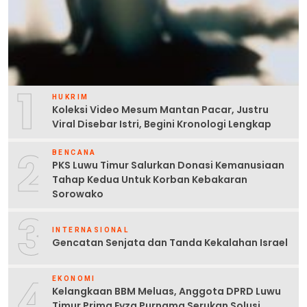
1
HUKRIM
Koleksi Video Mesum Mantan Pacar, Justru
Viral Disebar Istri, Begini Kronologi Lengkap
2
BENCANA
PKS Luwu Timur Salurkan Donasi Kemanusiaan
Tahap Kedua Untuk Korban Kebakaran
Sorowako
3
INTERNASIONAL
Gencatan Senjata dan Tanda Kekalahan Israel
4
EKONOMI
Kelangkaan BBM Meluas, Anggota DPRD Luwu
Timur Prima Eyza Purnama Serukan Solusi