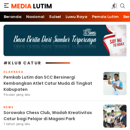
Media Lutim
Info untuk Lutim
Beranda
Nasional
Sulsel
Luwu Raya
Pemda Lutim
Ber
#KLUB CATUR
OLAHRAGA
Pemkab Lutim dan SCC Bersinergi
Kembangkan Atlet Catur Muda di Tingkat
Kabupaten
9 bulan yang lalu
NEWS
Sorowako Chess Club, Wadah Kreativitas
Catur bagi Pelajar di Magani Park
1 tahun yang lalu