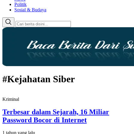
Politik
Sosial & Budaya
#Kejahatan Siber
Kriminal
Terbesar dalam Sejarah, 16 Miliar
Password Bocor di Internet
1 tahun yang lalu