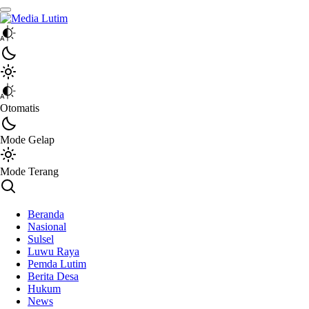
Media Lutim
Info untuk Lutim
Otomatis
Mode Gelap
Mode Terang
Beranda
Nasional
Sulsel
Luwu Raya
Pemda Lutim
Berita Desa
Hukum
News