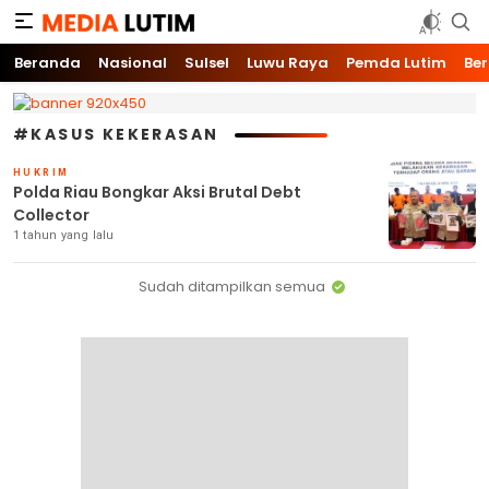
Media Lutim
Info untuk Lutim
Beranda
Nasional
Sulsel
Luwu Raya
Pemda Lutim
Ber
#KASUS KEKERASAN
HUKRIM
Polda Riau Bongkar Aksi Brutal Debt
Collector
1 tahun yang lalu
Sudah ditampilkan semua