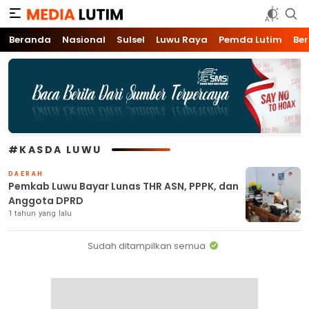
Media Lutim
Info untuk Lutim
Beranda
Nasional
Sulsel
Luwu Raya
Pemda Lutim
Ber
#KASDA LUWU
DAERAH
Pemkab Luwu Bayar Lunas THR ASN, PPPK, dan
Anggota DPRD
1 tahun yang lalu
Sudah ditampilkan semua