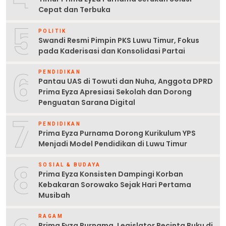
Cepat dan Terbuka
5
POLITIK
Swandi Resmi Pimpin PKS Luwu Timur, Fokus
pada Kaderisasi dan Konsolidasi Partai
6
PENDIDIKAN
Pantau UAS di Towuti dan Nuha, Anggota DPRD
Prima Eyza Apresiasi Sekolah dan Dorong
Penguatan Sarana Digital
7
PENDIDIKAN
Prima Eyza Purnama Dorong Kurikulum YPS
Menjadi Model Pendidikan di Luwu Timur
8
SOSIAL & BUDAYA
Prima Eyza Konsisten Dampingi Korban
Kebakaran Sorowako Sejak Hari Pertama
Musibah
RAGAM
Prima Eyza Purnama, Legislator Pecinta Buku di