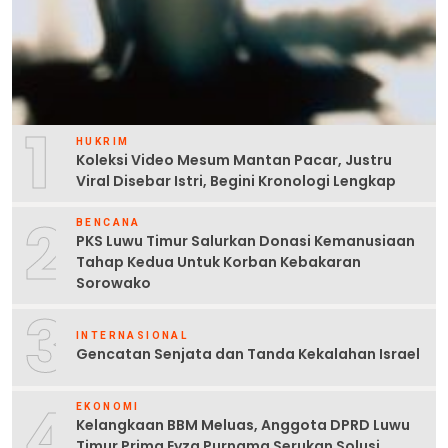
1
HUKRIM
Koleksi Video Mesum Mantan Pacar, Justru
Viral Disebar Istri, Begini Kronologi Lengkap
2
BENCANA
PKS Luwu Timur Salurkan Donasi Kemanusiaan
Tahap Kedua Untuk Korban Kebakaran
Sorowako
3
INTERNASIONAL
Gencatan Senjata dan Tanda Kekalahan Israel
4
EKONOMI
Kelangkaan BBM Meluas, Anggota DPRD Luwu
Timur Prima Eyza Purnama Serukan Solusi