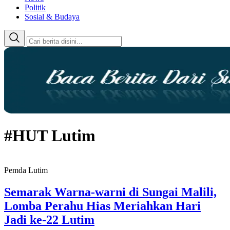
Politik
Sosial & Budaya
#HUT Lutim
Pemda Lutim
Semarak Warna-warni di Sungai Malili,
Lomba Perahu Hias Meriahkan Hari
Jadi ke-22 Lutim