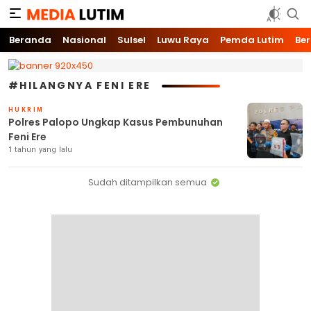
Media Lutim
Info untuk Lutim
Beranda
Nasional
Sulsel
Luwu Raya
Pemda Lutim
Ber
#HILANGNYA FENI ERE
HUKRIM
Polres Palopo Ungkap Kasus Pembunuhan
Feni Ere
1 tahun yang lalu
Sudah ditampilkan semua