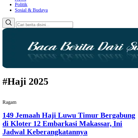
Politik
Sosial & Budaya
#Haji 2025
Ragam
149 Jemaah Haji Luwu Timur Bergabung
di Kloter 12 Embarkasi Makassar, Ini
Jadwal Keberangkatannya