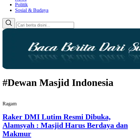
Politik
Sosial & Budaya
#Dewan Masjid Indonesia
Ragam
Raker DMI Lutim Resmi Dibuka,
Alamsyah : Masjid Harus Berdaya dan
Makmur