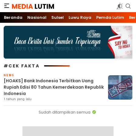
Media Lutim
Info untuk Lutim
Beranda
Nasional
Sulsel
Luwu Raya
Pemda Lutim
Ber
#CEK FAKTA
NEWS
[HOAKS] Bank Indonesia Terbitkan Uang
Rupiah Edisi 80 Tahun Kemerdekaan Republik
Indonesia
1 tahun yang lalu
Sudah ditampilkan semua