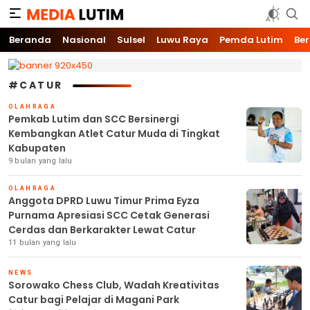
Media Lutim
Info untuk Lutim
Beranda
Nasional
Sulsel
Luwu Raya
Pemda Lutim
Ber
#CATUR
OLAHRAGA
Pemkab Lutim dan SCC Bersinergi
Kembangkan Atlet Catur Muda di Tingkat
Kabupaten
9 bulan yang lalu
OLAHRAGA
Anggota DPRD Luwu Timur Prima Eyza
Purnama Apresiasi SCC Cetak Generasi
Cerdas dan Berkarakter Lewat Catur
11 bulan yang lalu
NEWS
Sorowako Chess Club, Wadah Kreativitas
Catur bagi Pelajar di Magani Park