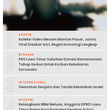
1
HUKRIM
Koleksi Video Mesum Mantan Pacar, Justru
Viral Disebar Istri, Begini Kronologi Lengkap
2
BENCANA
PKS Luwu Timur Salurkan Donasi Kemanusiaan
Tahap Kedua Untuk Korban Kebakaran
Sorowako
3
INTERNASIONAL
Gencatan Senjata dan Tanda Kekalahan Israel
4
EKONOMI
Kelangkaan BBM Meluas, Anggota DPRD Luwu
Timur Prima Eyza Purnama Serukan Solusi