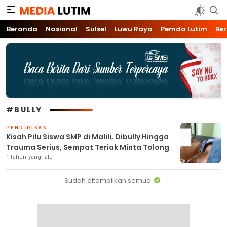
Media Lutim
Info untuk Lutim
Beranda
Nasional
Sulsel
Luwu Raya
Pemda Lutim
Ber
#BULLY
PENDIDIKAN
Kisah Pilu Siswa SMP di Malili, Dibully Hingga
Trauma Serius, Sempat Teriak Minta Tolong
1 tahun yang lalu
Sudah ditampilkan semua