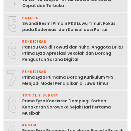
Cepat dan Terbuka
5
POLITIK
Swandi Resmi Pimpin PKS Luwu Timur, Fokus
pada Kaderisasi dan Konsolidasi Partai
6
PENDIDIKAN
Pantau UAS di Towuti dan Nuha, Anggota DPRD
Prima Eyza Apresiasi Sekolah dan Dorong
Penguatan Sarana Digital
7
PENDIDIKAN
Prima Eyza Purnama Dorong Kurikulum YPS
Menjadi Model Pendidikan di Luwu Timur
8
SOSIAL & BUDAYA
Prima Eyza Konsisten Dampingi Korban
Kebakaran Sorowako Sejak Hari Pertama
Musibah
RAGAM
Prima Eyza Purnama, Legislator Pecinta Buku di