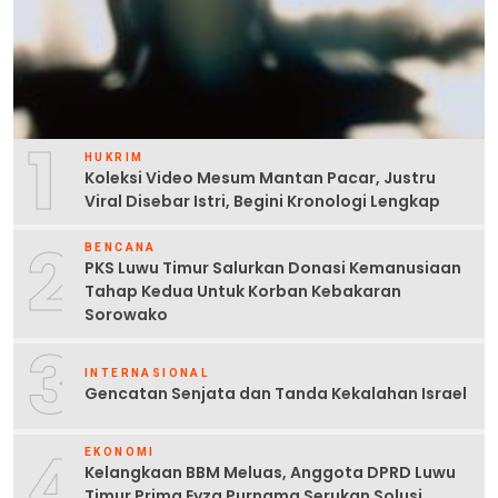
1
HUKRIM
Koleksi Video Mesum Mantan Pacar, Justru
Viral Disebar Istri, Begini Kronologi Lengkap
2
BENCANA
PKS Luwu Timur Salurkan Donasi Kemanusiaan
Tahap Kedua Untuk Korban Kebakaran
Sorowako
3
INTERNASIONAL
Gencatan Senjata dan Tanda Kekalahan Israel
4
EKONOMI
Kelangkaan BBM Meluas, Anggota DPRD Luwu
Timur Prima Eyza Purnama Serukan Solusi