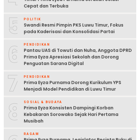
Cepat dan Terbuka
5
POLITIK
Swandi Resmi Pimpin PKS Luwu Timur, Fokus
pada Kaderisasi dan Konsolidasi Partai
6
PENDIDIKAN
Pantau UAS di Towuti dan Nuha, Anggota DPRD
Prima Eyza Apresiasi Sekolah dan Dorong
Penguatan Sarana Digital
7
PENDIDIKAN
Prima Eyza Purnama Dorong Kurikulum YPS
Menjadi Model Pendidikan di Luwu Timur
8
SOSIAL & BUDAYA
Prima Eyza Konsisten Dampingi Korban
Kebakaran Sorowako Sejak Hari Pertama
Musibah
RAGAM
Prima Eyza Purnama, Legislator Pecinta Buku di