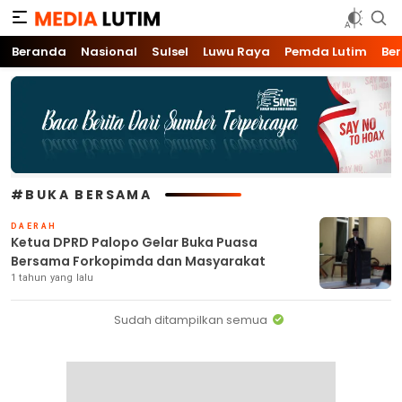
Media Lutim
Info untuk Lutim
Beranda
Nasional
Sulsel
Luwu Raya
Pemda Lutim
Ber
#BUKA BERSAMA
DAERAH
Ketua DPRD Palopo Gelar Buka Puasa
Bersama Forkopimda dan Masyarakat
1 tahun yang lalu
Sudah ditampilkan semua