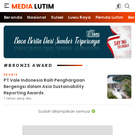
Media Lutim
Info untuk Lutim
Beranda
Nasional
Sulsel
Luwu Raya
Pemda Lutim
Ber
#BRONZE AWARD
EKOBIS
PT Vale Indonesia Raih Penghargaan
Bergengsi dalam Asia Sustainability
Reporting Awards
1 tahun yang lalu
Sudah ditampilkan semua