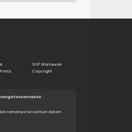
ik
SOP Wartawan
 Policy
Copyright
n mengatasnamakan
rd dan namanya tercantum dalam