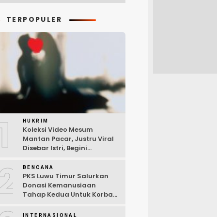
TERPOPULER
1
HUKRIM
Koleksi Video Mesum
Mantan Pacar, Justru Viral
Disebar Istri, Begini
Kronologi Lengkap
2
BENCANA
PKS Luwu Timur Salurkan
Donasi Kemanusiaan
Tahap Kedua Untuk Korban
Kebakaran Sorowako
INTERNASIONAL