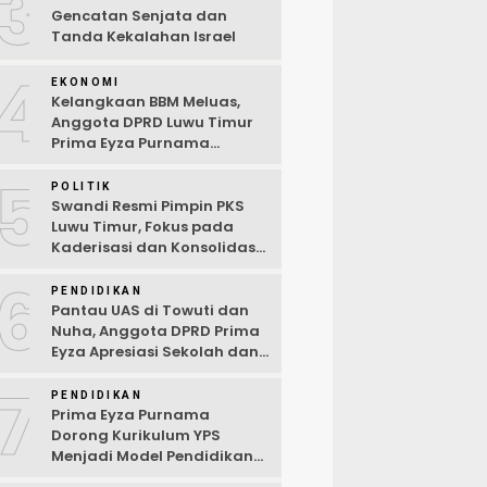
3
Gencatan Senjata dan
Tanda Kekalahan Israel
4
EKONOMI
Kelangkaan BBM Meluas,
Anggota DPRD Luwu Timur
Prima Eyza Purnama
Serukan Solusi Cepat dan
5
Terbuka
POLITIK
Swandi Resmi Pimpin PKS
Luwu Timur, Fokus pada
Kaderisasi dan Konsolidasi
Partai
6
PENDIDIKAN
Pantau UAS di Towuti dan
Nuha, Anggota DPRD Prima
Eyza Apresiasi Sekolah dan
Dorong Penguatan Sarana
7
Digital
PENDIDIKAN
Prima Eyza Purnama
Dorong Kurikulum YPS
Menjadi Model Pendidikan
di Luwu Timur