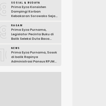
8
SOSIAL & BUDAYA
Prima Eyza Konsisten
Dampingi Korban
Kebakaran Sorowako Sejak
Hari Pertama Musibah
9
RAGAM
Prima Eyza Purnama,
Legislator Pecinta Buku di
Balik Seleksi Duta Baca
Kabupaten Luwu Timur 2025
10
NEWS
Prima Eyza Purnama, Sosok
di balik Rapinya
Administrasi Pansus RPJMD
Luwu Timur