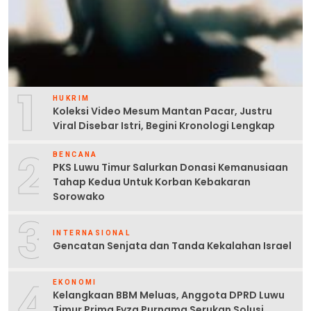
1
HUKRIM
Koleksi Video Mesum Mantan Pacar, Justru
Viral Disebar Istri, Begini Kronologi Lengkap
2
BENCANA
PKS Luwu Timur Salurkan Donasi Kemanusiaan
Tahap Kedua Untuk Korban Kebakaran
Sorowako
3
INTERNASIONAL
Gencatan Senjata dan Tanda Kekalahan Israel
4
EKONOMI
Kelangkaan BBM Meluas, Anggota DPRD Luwu
Timur Prima Eyza Purnama Serukan Solusi