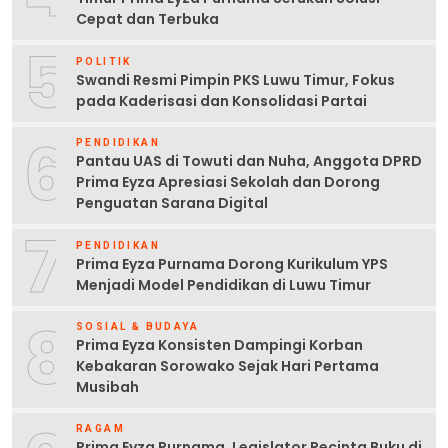
Cepat dan Terbuka
5
POLITIK
Swandi Resmi Pimpin PKS Luwu Timur, Fokus
pada Kaderisasi dan Konsolidasi Partai
6
PENDIDIKAN
Pantau UAS di Towuti dan Nuha, Anggota DPRD
Prima Eyza Apresiasi Sekolah dan Dorong
Penguatan Sarana Digital
7
PENDIDIKAN
Prima Eyza Purnama Dorong Kurikulum YPS
Menjadi Model Pendidikan di Luwu Timur
8
SOSIAL & BUDAYA
Prima Eyza Konsisten Dampingi Korban
Kebakaran Sorowako Sejak Hari Pertama
Musibah
RAGAM
Prima Eyza Purnama, Legislator Pecinta Buku di