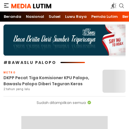
Media Lutim
Info untuk Lutim
Beranda
Nasional
Sulsel
Luwu Raya
Pemda Lutim
Ber
#BAWASLU PALOPO
METRO
DKPP Pecat Tiga Komisioner KPU Palopo,
Bawaslu Palopo Diberi Teguran Keras
2 tahun yang lalu
Sudah ditampilkan semua