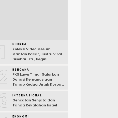
1
HUKRIM
Koleksi Video Mesum
Mantan Pacar, Justru Viral
Disebar Istri, Begini
Kronologi Lengkap
2
BENCANA
PKS Luwu Timur Salurkan
Donasi Kemanusiaan
Tahap Kedua Untuk Korban
Kebakaran Sorowako
3
INTERNASIONAL
Gencatan Senjata dan
Tanda Kekalahan Israel
EKONOMI