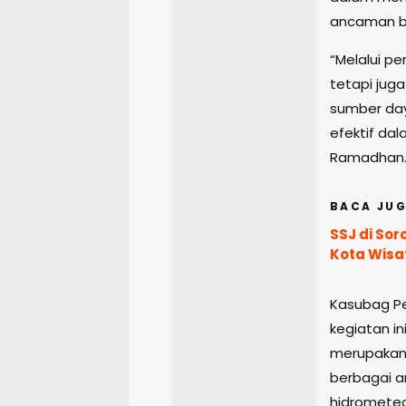
ancaman b
“Melalui pe
tetapi jug
sumber day
efektif da
Ramadhan
BACA JUG
SSJ di Sor
Kota Wisa
Kasubag Pe
kegiatan i
merupakan 
berbagai 
hidrometeo