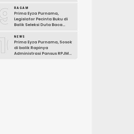
Hari Pertama Musibah
9
RAGAM
Prima Eyza Purnama,
Legislator Pecinta Buku di
Balik Seleksi Duta Baca
Kabupaten Luwu Timur 2025
10
NEWS
Prima Eyza Purnama, Sosok
di balik Rapinya
Administrasi Pansus RPJMD
Luwu Timur