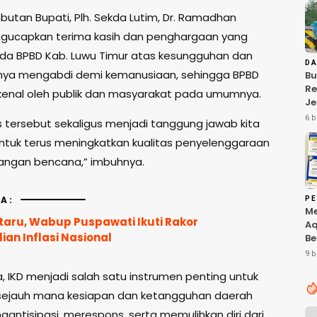
utan Bupati, Plh. Sekda Lutim, Dr. Ramadhan
gucapkan terima kasih dan penghargaan yang
ada BPBD Kab. Luwu Timur atas kesungguhan dan
D
snya mengabdi demi kemanusiaan, sehingga BPBD
Bu
R
kenal oleh publik dan masyarakat pada umumnya.
J
Sa
6 b
as tersebut sekaligus menjadi tanggung jawab kita
Pe
ntuk terus meningkatkan kualitas penyelenggaraan
Ko
Ba
angan bencana,” imbuhnya.
A:
PE
M
taru, Wabup Puspawati Ikuti Rakor
Aq
an Inflasi Nasional
Be
Pr
9 b
Te
, IKD menjadi salah satu instrumen penting untuk
Ta
di
sejauh mana kesiapan dan ketangguhan daerah
antisipasi, merespons, serta memulihkan diri dari