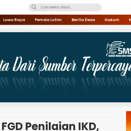
Luwu Raya
Pemda Lutim
Berita Desa
Hukum
 FGD Penilaian IKD,