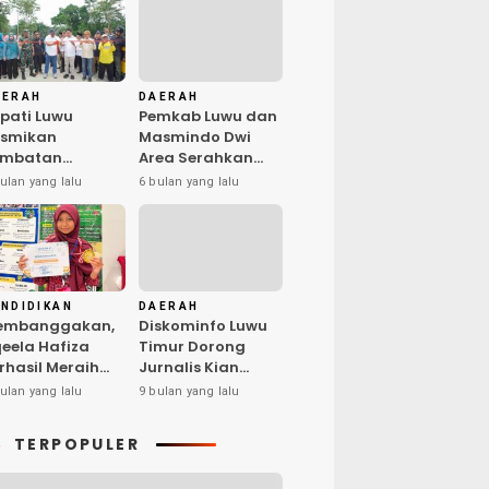
AERAH
DAERAH
pati Luwu
Pemkab Luwu dan
esmikan
Masmindo Dwi
embatan
Area Serahkan
lubua–Kaili,
Fasilitas
ulan yang lalu
6 bulan yang lalu
rkuat
Pengolahan
nektivitas Suli
Nilam: Perkuat
rat
Usaha dan
Peluang Kerja
Masyarakat
NDIDIKAN
DAERAH
embanggakan,
Diskominfo Luwu
eela Hafiza
Timur Dorong
rhasil Meraih
Jurnalis Kian
edikat Penyaji
Kompeten di Era
ulan yang lalu
9 bulan yang lalu
rbaik pada Bina
Digital
lenta Indonesia
TERPOPULER
 Surabaya