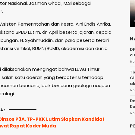
ator Nasional, Jasman Ghadi, M.Si sebagai
r.
 Asisten Pemerintahan dan Kesra, Aini Endis Anrika,
ksana BPBD Lutim, dr. April beserta jajaran, Kepala
N
ubungan, H. Syahmuddin, dan para peserta terdiri
nstansi vertikal, BUMN/BUMD, akademisi dan dunia
DP
cu
6 b
ni dilaksanakan mengingat bahwa Luwu Timur
Ti
salah satu daerah yang berpotensi terhadap
Gi
ak
ancaman bencana, baik bencana geologi maupun
6 b
rologi.
De
Ke
A:
6 b
insos P3A, TP-PKK Lutim Siapkan Kandidat
ewat Rapat Kader Muda
P