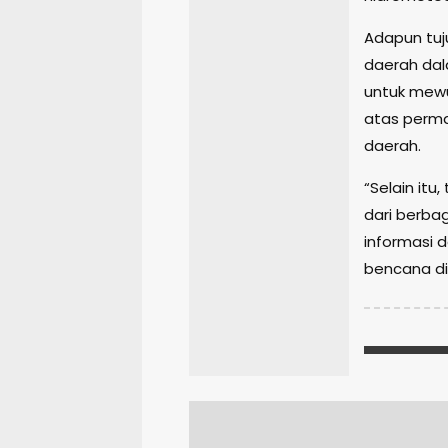
Adapun tuju
daerah da
untuk mewuj
atas perma
daerah.
“Selain itu
dari berbag
informasi 
bencana di 