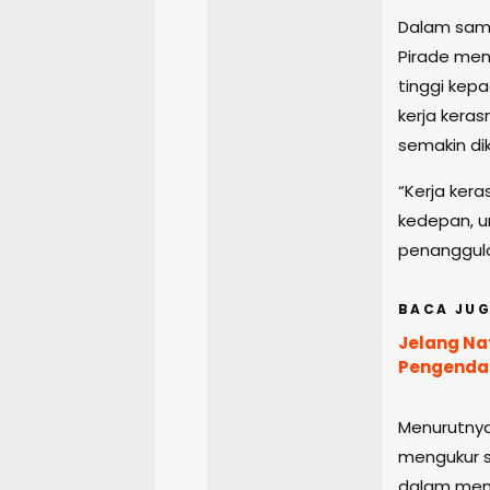
Dalam samb
Pirade men
tinggi kep
kerja kera
semakin di
“Kerja ker
kedepan, u
penanggul
BACA JUG
Jelang Na
Pengendali
Menurutnya
mengukur 
dalam meng