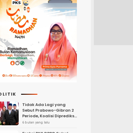
OLITIK
Tidak Ada Lagi yang
Sebut Prabowo-Gibran 2
Periode, Koalisi Diprediksi
akan Berebut Kursi
6 bulan yang lalu
Cawapres di 2029