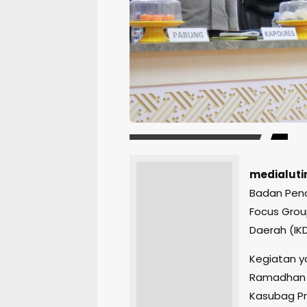
medialuti
Badan Pen
Focus Grou
Daerah (IK
Kegiatan ya
Ramadhan P
Kasubag Pro