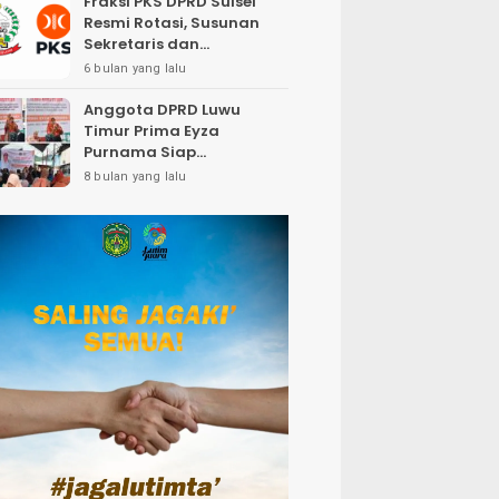
Fraksi PKS DPRD Sulsel
Resmi Rotasi, Susunan
Sekretaris dan
Bendahara Bergeser
6 bulan yang lalu
Anggota DPRD Luwu
Timur Prima Eyza
Purnama Siap
Perjuangkan Insentif
8 bulan yang lalu
Petugas Pemakaman