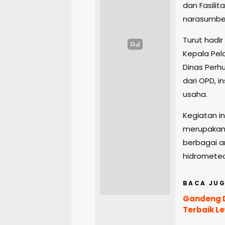
dan Fasilit
narasumbe
Turut hadir
Kepala Pela
Dinas Perh
dari OPD, i
usaha.
Kegiatan i
merupakan 
berbagai 
hidrometeo
BACA JUG
Gandeng D
Terbaik L