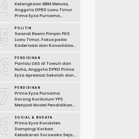
4
Kelangkaan BBM Meluas,
Anggota DPRD Luwu Timur
Prima Eyza Purnama
Serukan Solusi Cepat dan
5
Terbuka
POLITIK
Swandi Resmi Pimpin PKS
Luwu Timur, Fokus pada
Kaderisasi dan Konsolidasi
Partai
6
PENDIDIKAN
Pantau UAS di Towuti dan
Nuha, Anggota DPRD Prima
Eyza Apresiasi Sekolah dan
Dorong Penguatan Sarana
7
Digital
PENDIDIKAN
Prima Eyza Purnama
Dorong Kurikulum YPS
Menjadi Model Pendidikan
di Luwu Timur
8
SOSIAL & BUDAYA
Prima Eyza Konsisten
Dampingi Korban
Kebakaran Sorowako Sejak