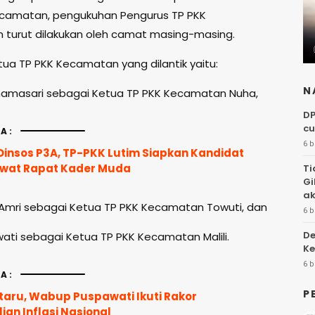
ecamatan, pengukuhan Pengurus TP PKK
turut dilakukan oleh camat masing-masing.
ua TP PKK Kecamatan yang dilantik yaitu:
N
rnamasari sebagai Ketua TP PKK Kecamatan Nuha,
DP
cu
A:
6 b
insos P3A, TP-PKK Lutim Siapkan Kandidat
ewat Rapat Kader Muda
Ti
Gi
ak
y Amri sebagai Ketua TP PKK Kecamatan Towuti, dan
6 b
De
wati sebagai Ketua TP PKK Kecamatan Malili.
Ke
6 b
A:
P
taru, Wabup Puspawati Ikuti Rakor
an Inflasi Nasional