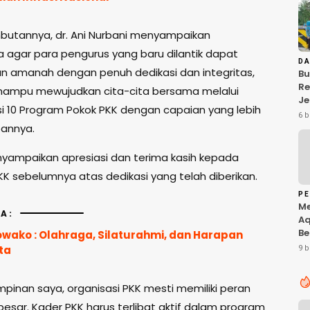
utannya, dr. Ani Nurbani menyampaikan
 agar para pengurus yang baru dilantik dapat
D
n amanah dengan penuh dedikasi dan integritas,
Bu
R
mampu mewujudkan cita-cita bersama melalui
J
si 10 Program Pokok PKK dengan capaian yang lebih
Sa
6 b
Pe
pannya.
Ko
Ba
nyampaikan apresiasi dan terima kasih kepada
KK sebelumnya atas dedikasi yang telah diberikan.
PE
M
A:
Aq
Be
owako : Olahraga, Silaturahmi, dan Harapan
Pr
ta
9 b
Te
Ta
di
mpinan saya, organisasi PKK mesti memiliki peran
besar. Kader PKK harus terlibat aktif dalam program