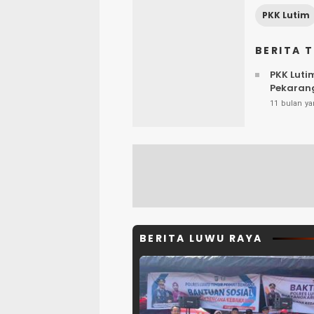
PKK Lutim
BERITA 
PKK Luti
Pekarang
11 bulan ya
BERITA LUWU RAYA