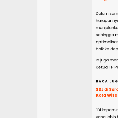
Dalam samb
harapannya
menjalanka
sehingga 
optimalisa
baik ke de
Ia juga me
Ketua TP P
BACA JUG
SSJ di Sor
Kota Wisa
“Di kepemi
yang lebih 