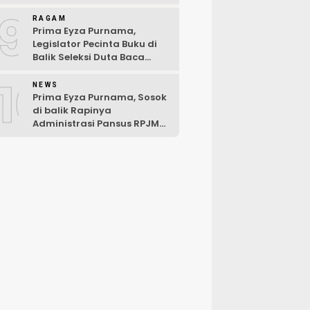
Hari Pertama Musibah
9
RAGAM
Prima Eyza Purnama,
Legislator Pecinta Buku di
Balik Seleksi Duta Baca
Kabupaten Luwu Timur 2025
10
NEWS
Prima Eyza Purnama, Sosok
di balik Rapinya
Administrasi Pansus RPJMD
Luwu Timur