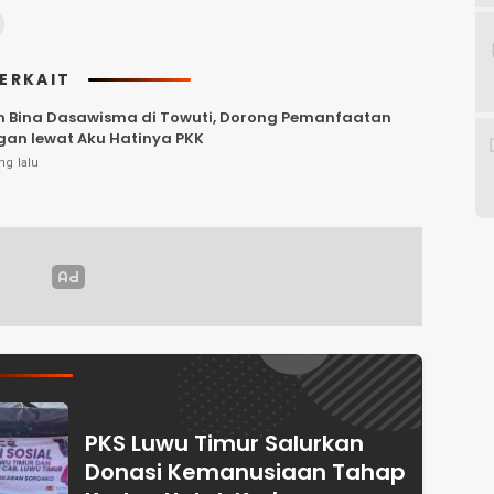
TERKAIT
m Bina Dasawisma di Towuti, Dorong Pemanfaatan
an lewat Aku Hatinya PKK
ng lalu
PKS Luwu Timur Salurkan
Donasi Kemanusiaan Tahap