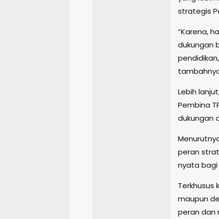
strategis 
“Karena, h
dukungan b
pendidikan,
tambahnya
Lebih lanj
Pembina TP
dukungan d
Menurutnya
peran stra
nyata bagi
Terkhusus 
maupun des
peran dan 