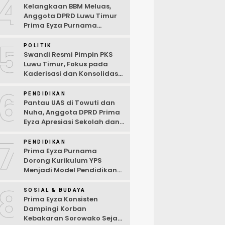
4
Kelangkaan BBM Meluas,
Anggota DPRD Luwu Timur
Prima Eyza Purnama
Serukan Solusi Cepat dan
5
Terbuka
POLITIK
Swandi Resmi Pimpin PKS
Luwu Timur, Fokus pada
Kaderisasi dan Konsolidasi
Partai
6
PENDIDIKAN
Pantau UAS di Towuti dan
Nuha, Anggota DPRD Prima
Eyza Apresiasi Sekolah dan
Dorong Penguatan Sarana
7
Digital
PENDIDIKAN
Prima Eyza Purnama
Dorong Kurikulum YPS
Menjadi Model Pendidikan
di Luwu Timur
8
SOSIAL & BUDAYA
Prima Eyza Konsisten
Dampingi Korban
Kebakaran Sorowako Sejak