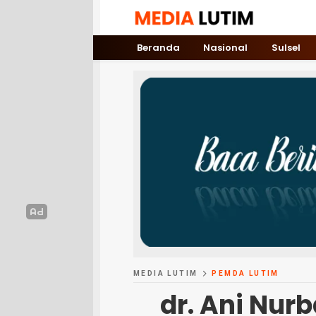
Media Lutim
Info untuk Lutim
Beranda
Nasional
Sulsel
MEDIA LUTIM
PEMDA LUTIM
dr. Ani Nurb