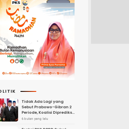
OLITIK
Tidak Ada Lagi yang
Sebut Prabowo-Gibran 2
Periode, Koalisi Diprediksi
akan Berebut Kursi
6 bulan yang lalu
Cawapres di 2029