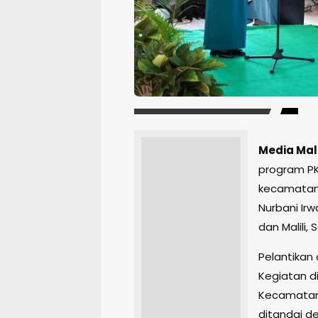
Media Mali
program PK
kecamatan,
Nurbani Ir
dan Malili,
Pelantikan 
Kegiatan di
Kecamatan T
ditandai d