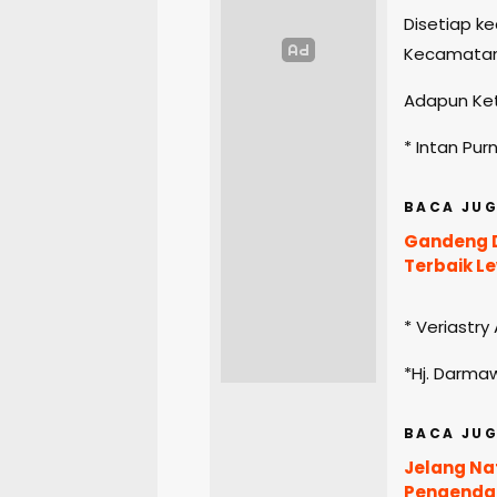
Disetiap k
Kecamatan 
Adapun Ket
* Intan Pu
BACA JUG
Gandeng D
Terbaik L
* Veriastr
*Hj. Darma
BACA JUG
Jelang Na
Pengendali