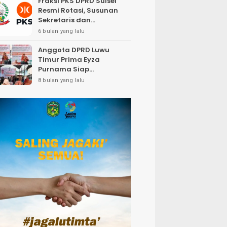
Fraksi PKS DPRD Sulsel
Resmi Rotasi, Susunan
Sekretaris dan
Bendahara Bergeser
6 bulan yang lalu
Anggota DPRD Luwu
Timur Prima Eyza
Purnama Siap
Perjuangkan Insentif
8 bulan yang lalu
Petugas Pemakaman