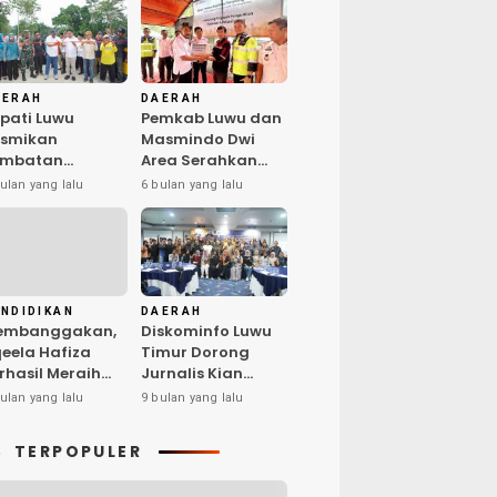
AERAH
DAERAH
pati Luwu
Pemkab Luwu dan
esmikan
Masmindo Dwi
embatan
Area Serahkan
lubua–Kaili,
Fasilitas
ulan yang lalu
6 bulan yang lalu
rkuat
Pengolahan
nektivitas Suli
Nilam: Perkuat
rat
Usaha dan
Peluang Kerja
Masyarakat
NDIDIKAN
DAERAH
embanggakan,
Diskominfo Luwu
eela Hafiza
Timur Dorong
rhasil Meraih
Jurnalis Kian
edikat Penyaji
Kompeten di Era
ulan yang lalu
9 bulan yang lalu
rbaik pada Bina
Digital
lenta Indonesia
TERPOPULER
 Surabaya