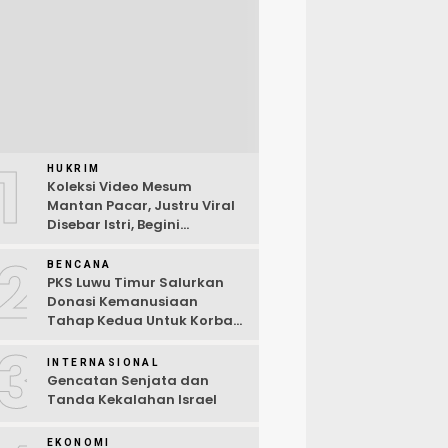
1
HUKRIM
Koleksi Video Mesum
Mantan Pacar, Justru Viral
Disebar Istri, Begini
Kronologi Lengkap
2
BENCANA
PKS Luwu Timur Salurkan
Donasi Kemanusiaan
Tahap Kedua Untuk Korban
Kebakaran Sorowako
3
INTERNASIONAL
Gencatan Senjata dan
Tanda Kekalahan Israel
EKONOMI