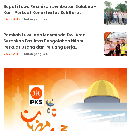
Bupati Luwu Resmikan Jembatan Salubua–
Kaili, Perkuat Konektivitas Suli Barat
6 bulan yang lalu
DAERAH
Pemkab Luwu dan Masmindo Dwi Area
Serahkan Fasilitas Pengolahan Nilam:
Perkuat Usaha dan Peluang Kerja
Masyarakat
6 bulan yang lalu
DAERAH