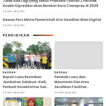
Tidak Ada Lagi yang Sebut Prabowo-Gibran 2 Periode,
Koalisi Diprediksi akan Berebut Kursi Cawapres di 2029
6 bulan yang lalu
Dewan Pers Minta Pemerintah Atur Keadilan Iklan Digital
6 bulan yang lalu
PENDIDIKAN
DAERAH
DAERAH
Bupati Luwu Resmikan
Pemkab Luwu dan
Jembatan Salubua–Kaili,
Masmindo Dwi Area
Perkuat Konektivitas Suli
Serahkan Fasilitas
Barat
Pengolahan Nilam: Perkuat
6 bulan yang lalu
6 bulan yang lalu
Usaha dan Peluang Kerja
Masyarakat