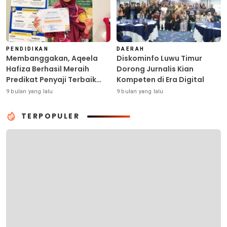
PENDIDIKAN
DAERAH
Membanggakan, Aqeela
Diskominfo Luwu Timur
Hafiza Berhasil Meraih
Dorong Jurnalis Kian
Predikat Penyaji Terbaik
Kompeten di Era Digital
pada Bina Talenta
9 bulan yang lalu
9 bulan yang lalu
Indonesia di Surabaya
TERPOPULER