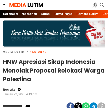
Media Lutim
Info untuk Lutim
Beranda
Nasional
Sulsel
Luwu Raya
Pemda Lutim
Ber
MEDIA LUTIM
NASIONAL
HNW Apresiasi Sikap Indonesia
Menolak Proposal Relokasi Warga
Palestina
Redaksi
Januari 22, 2025 4:13 pm