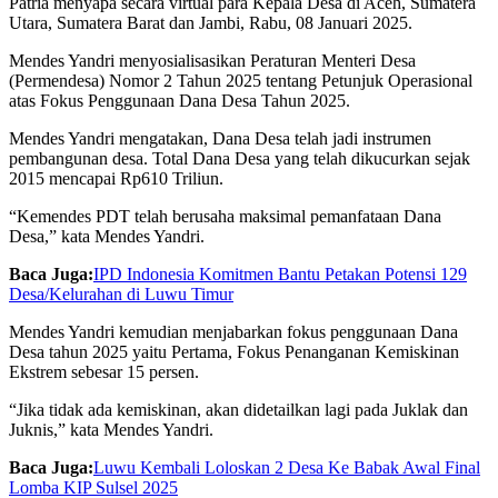
Patria menyapa secara virtual para Kepala Desa di Aceh, Sumatera
Utara, Sumatera Barat dan Jambi, Rabu, 08 Januari 2025.
Mendes Yandri menyosialisasikan Peraturan Menteri Desa
(Permendesa) Nomor 2 Tahun 2025 tentang Petunjuk Operasional
atas Fokus Penggunaan Dana Desa Tahun 2025.
Mendes Yandri mengatakan, Dana Desa telah jadi instrumen
pembangunan desa. Total Dana Desa yang telah dikucurkan sejak
2015 mencapai Rp610 Triliun.
“Kemendes PDT telah berusaha maksimal pemanfataan Dana
Desa,” kata Mendes Yandri.
Baca Juga:
IPD Indonesia Komitmen Bantu Petakan Potensi 129
Desa/Kelurahan di Luwu Timur
Mendes Yandri kemudian menjabarkan fokus penggunaan Dana
Desa tahun 2025 yaitu Pertama, Fokus Penanganan Kemiskinan
Ekstrem sebesar 15 persen.
“Jika tidak ada kemiskinan, akan didetailkan lagi pada Juklak dan
Juknis,” kata Mendes Yandri.
Baca Juga:
Luwu Kembali Loloskan 2 Desa Ke Babak Awal Final
Lomba KIP Sulsel 2025