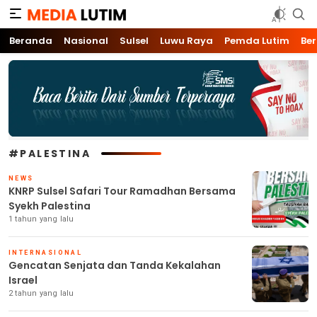
Media Lutim
Info untuk Lutim
Beranda
Nasional
Sulsel
Luwu Raya
Pemda Lutim
Ber
#PALESTINA
NEWS
KNRP Sulsel Safari Tour Ramadhan Bersama
Syekh Palestina
1 tahun yang lalu
INTERNASIONAL
Gencatan Senjata dan Tanda Kekalahan
Israel
2 tahun yang lalu