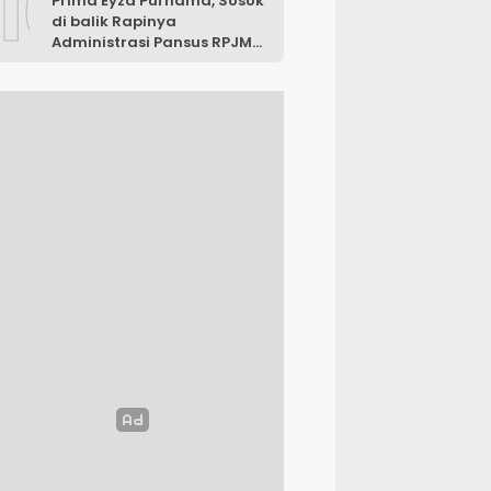
10
Prima Eyza Purnama, Sosok
di balik Rapinya
Administrasi Pansus RPJMD
Luwu Timur