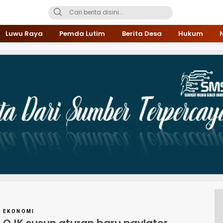
Luwu Raya
Pemda Lutim
Berita Desa
Hukum
EKONOMI