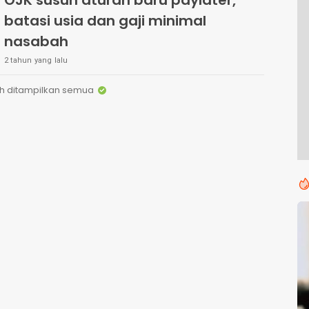
OJK susun aturan baru paylater,
batasi usia dan gaji minimal
nasabah
2 tahun yang lalu
h ditampilkan semua