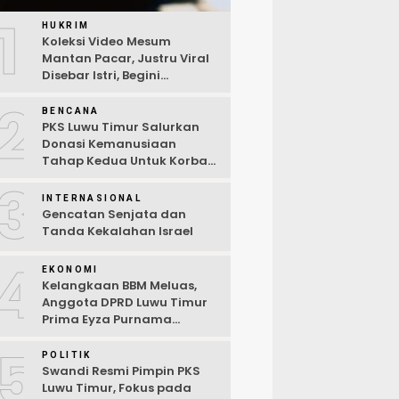
1
HUKRIM
Koleksi Video Mesum
Mantan Pacar, Justru Viral
Disebar Istri, Begini
Kronologi Lengkap
2
BENCANA
PKS Luwu Timur Salurkan
Donasi Kemanusiaan
Tahap Kedua Untuk Korban
Kebakaran Sorowako
3
INTERNASIONAL
Gencatan Senjata dan
Tanda Kekalahan Israel
4
EKONOMI
Kelangkaan BBM Meluas,
Anggota DPRD Luwu Timur
Prima Eyza Purnama
Serukan Solusi Cepat dan
5
Terbuka
POLITIK
Swandi Resmi Pimpin PKS
Luwu Timur, Fokus pada