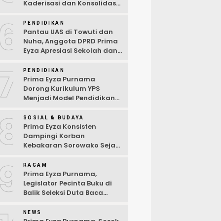
Kaderisasi dan Konsolidasi
Partai
6
PENDIDIKAN
Pantau UAS di Towuti dan
Nuha, Anggota DPRD Prima
Eyza Apresiasi Sekolah dan
Dorong Penguatan Sarana
7
Digital
PENDIDIKAN
Prima Eyza Purnama
Dorong Kurikulum YPS
Menjadi Model Pendidikan
di Luwu Timur
8
SOSIAL & BUDAYA
Prima Eyza Konsisten
Dampingi Korban
Kebakaran Sorowako Sejak
Hari Pertama Musibah
9
RAGAM
Prima Eyza Purnama,
Legislator Pecinta Buku di
Balik Seleksi Duta Baca
Kabupaten Luwu Timur 2025
NEWS