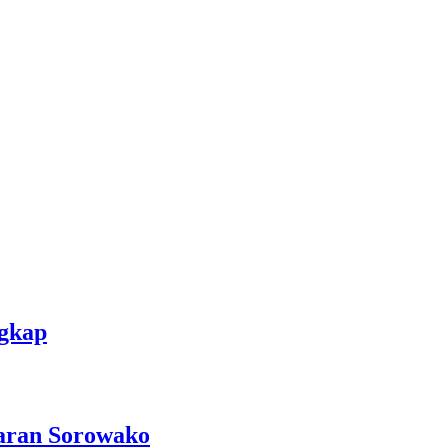
ngkap
aran Sorowako