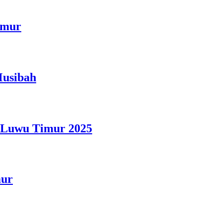
imur
Musibah
n Luwu Timur 2025
mur