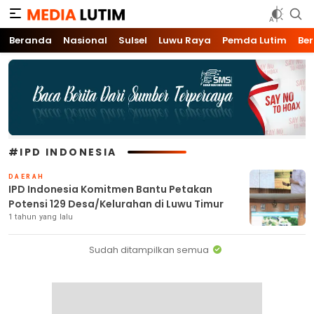
Media Lutim
Info untuk Lutim
Beranda
Nasional
Sulsel
Luwu Raya
Pemda Lutim
Ber
#IPD INDONESIA
DAERAH
IPD Indonesia Komitmen Bantu Petakan
Potensi 129 Desa/Kelurahan di Luwu Timur
1 tahun yang lalu
Sudah ditampilkan semua