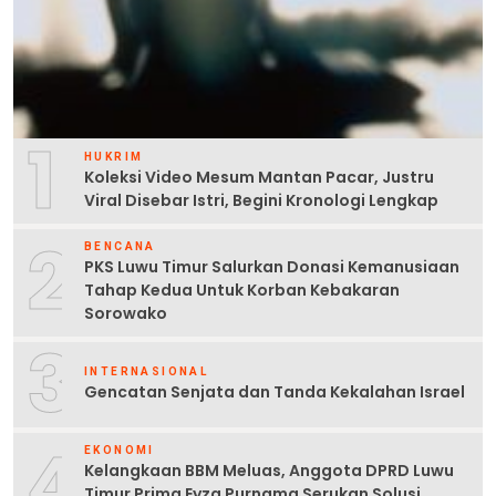
1
HUKRIM
Koleksi Video Mesum Mantan Pacar, Justru
Viral Disebar Istri, Begini Kronologi Lengkap
2
BENCANA
PKS Luwu Timur Salurkan Donasi Kemanusiaan
Tahap Kedua Untuk Korban Kebakaran
Sorowako
3
INTERNASIONAL
Gencatan Senjata dan Tanda Kekalahan Israel
4
EKONOMI
Kelangkaan BBM Meluas, Anggota DPRD Luwu
Timur Prima Eyza Purnama Serukan Solusi