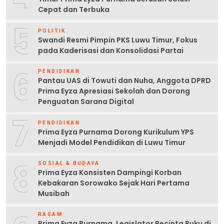
Cepat dan Terbuka
5
POLITIK
Swandi Resmi Pimpin PKS Luwu Timur, Fokus
pada Kaderisasi dan Konsolidasi Partai
6
PENDIDIKAN
Pantau UAS di Towuti dan Nuha, Anggota DPRD
Prima Eyza Apresiasi Sekolah dan Dorong
Penguatan Sarana Digital
7
PENDIDIKAN
Prima Eyza Purnama Dorong Kurikulum YPS
Menjadi Model Pendidikan di Luwu Timur
8
SOSIAL & BUDAYA
Prima Eyza Konsisten Dampingi Korban
Kebakaran Sorowako Sejak Hari Pertama
Musibah
RAGAM
Prima Eyza Purnama, Legislator Pecinta Buku di