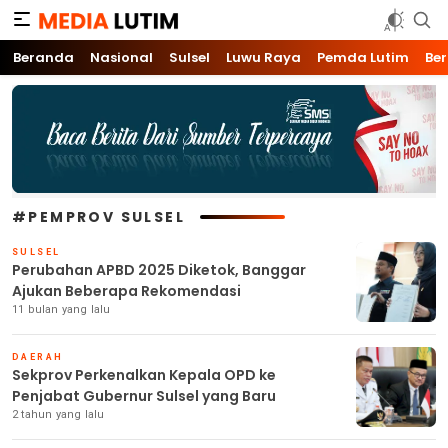
Media Lutim
Info untuk Lutim
Beranda
Nasional
Sulsel
Luwu Raya
Pemda Lutim
Ber
#PEMPROV SULSEL
SULSEL
Perubahan APBD 2025 Diketok, Banggar
Ajukan Beberapa Rekomendasi
11 bulan yang lalu
DAERAH
Sekprov Perkenalkan Kepala OPD ke
Penjabat Gubernur Sulsel yang Baru
2 tahun yang lalu