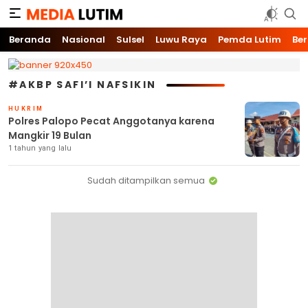
Media Lutim
Info untuk Lutim
Beranda
Nasional
Sulsel
Luwu Raya
Pemda Lutim
Ber
#AKBP SAFI’I NAFSIKIN
HUKRIM
Polres Palopo Pecat Anggotanya karena
Mangkir 19 Bulan
1 tahun yang lalu
Sudah ditampilkan semua